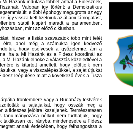
i Hazánk és a Fidesz koordinál az
k elnöke a választás közeledtével a
tott amellett, hogy jelöltjeik nem
 a visszalépésükkel, a saját útjukat
ülése miatt a következő évek a Tisza
ntembere vagy a Budaházy-testvérek
a sajátjaikat, hogy osszák meg a
 jelöltre ikszeljenek. Természetesen
ozása nélkül nem tudhatjuk, hogy
 két irányba, mindenesetre a Fidesz
ak érdekében, hogy felhangosítsa a
F
m
H
P
l
k
k
H
új
ta