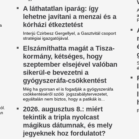
2026. 08. 08-i dátum egyesíti a három nyolcast,
 Oroszlán-kapu szimbolikáját és az Oroszlán
ős energiáját. Mit hoz ez a szerelem,...
ilágsztár érkezik Budapestre,
Durva balhé volt 
1 éve nem látott ilyet a
egymással és a m
agyar főváros
szekusokkal vere
nézők
 emberek percek alatt elkapkodták az összes
gyet.
Rendbontás miatt kellett int
stadionjában.
égre elpasszolja Erik ten Hag
gyik legrosszabb igazolását a
Betlehem Dávid n
anchester United
magyar küldöttsé
aranyérmét a vize
y ideje igyekeznek tőle megszabadulni.