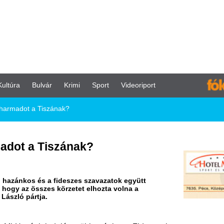
vár
Krimi
Sport
Videoriport
iszának?
Tiszának?
s a fideszes szavazatok együtt
zes körzetet elhozta volna a
.
 indulása többet árthat a Fidesznek,
óban így történt: a Demokratikus
, előbbi épphogy megugrotta az egy
 kell fizetniük az állami támogatást,
l kispárt maradt a parlamentben,
mint az előző ciklusban.
 listás szavazatok több mint felét
ol még a számukra igen kedvező
ogy esélyesek a győzelemre, ám a