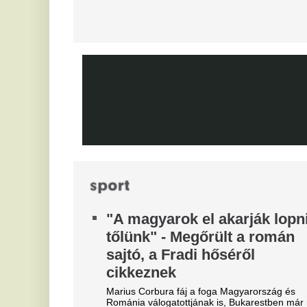
magyarok büszkeségét, óriási
A
a felháborodás
t
dac
Vé
Azonnal örömünnep tört ki
V
Liverpoolban, változik a
m
Bajnokok Ligája szabályzata
m
Olyan szabályról van szó, amely korábban ár
t
durván sújtotta Szoboszlai Dominik csapatát a
Bajnokok Ligájában.
Pó
Tévécsatorna hozta le a
különös szexbotrány részleteit
Furcsa dolgokra derült fény a világbajnokságot
megjárt focinemzetnél.