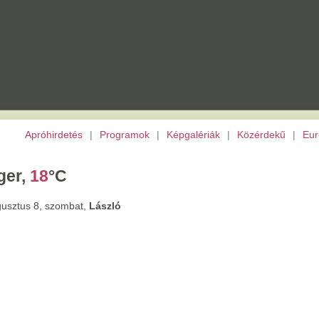
etés
|
Programok
|
Képgalériák
|
Közérdekű
|
Európai Unió
|
TV
|
Archívu
C
ombat,
László