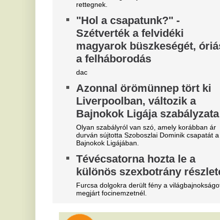
"A magyarok el akarják lopni
F
tőlünk" - Megőrült a román
d
sajtó, a Fradi hőséről
f
cikkeznek
h
Marius Corbura fáj a foga Magyarország és
Id
Románia válogatottjának is, Bukarestben már most
vá
rettegnek.
A
„Nagy kamu az egész” - Majkát
m
nem is fenyegették meg,
e
mindenkit átvert?
n
Kicsi Dope döbbenetes dolgot állít Majkáról.
Mo
id
Megjelent a Kaszás egy kórház
tetején, felkavaró fotó készült a
R
szörnyű jelenségről
t