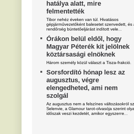
A 
az
er
"A magyarok el akarják lopni
V
tőlünk" - Megőrült a román
3
sajtó, a Fradi hőséről
m
cikkeznek
Az
je
Marius Corbura fáj a foga Magyarország és
Románia válogatottjának is, Bukarestben már most
V
rettegnek.
e
"Hol a csapatunk?" -
M
Szétverték a felvidéki
Eg