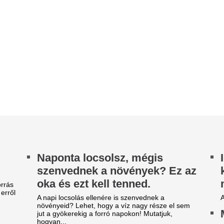
ka és ezt kell tenned.
meteorológusok i
napi locsolás ellenére is szenvednek a
A szakértők el sem hiszik, mi
vényeid? Lehet, hogy a víz nagy része el sem
Magyar Péter: tör
t a gyökerekig a forró napokon! Mutatjuk,
gyan...
változás jön Mag
 láthatatlan iparág: így
A 6000 milliárd forint európai 
ehetne javítani a menzai és a
alakítani Magyarországot – je
Péter miniszterelnök a...
órházi étkeztetést
A 70-es évek els
terjú Czirbesz Gergellyel, a Gasztvitál csoport
magyar énekese vo
ratégiai igazgatójával.
évesen nem tud s
lszámíthatta magát a Tisza-
gyásztól
ormány, kétséges, hogy
zeptember elsejével valóban
Soltész Rezsőt a mai napig m
évvel ezelőtt elvesztette fele
ikerül-e bevezetni a
Reggel ezt itta, e
yógyszeráfa-csökkentést
lapos lett a hasa,
g ha gyorsan el is fogadják a gyógyszeráfa
lyukkal szorosabbr
ökkentéséről szóló jogszabálytervezetet,
yáltalán nem biztos, hogy a patikák is...
húznia az övét
026. augusztus 8.: miért
Felfrissít és segíti az anyagcs
ekintik a tripla nyolcast
ágikus dátumnak, és mely
egyeknek hoz fordulatot?