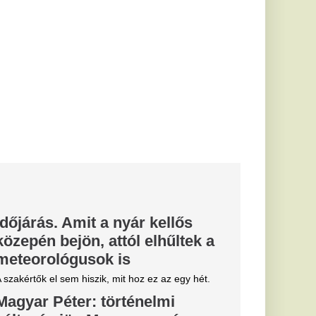
s
t hoz ez az egy hét.
ténelmi
yarországon
uniós forrás át fogja
lentette ki Magyar
őszámú
lt: 81
zabadulni a
egviseli, hogy hat
ségét.
stére olyan
 hogy két
a kellett
erét.