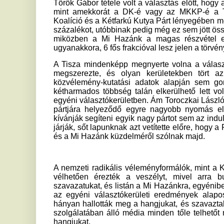
kétharmados többség talán elkerülhető lett volna, ha a M
egyéni választókerületben. Ám Toroczkai László, a Mi Hazán
pártjára helyeződő egyre nagyobb nyomás ellenére is kitar
kívánják segíteni egyik nagy pártot sem az indulásukkal vagy
járják, sőt lapunknak azt vetítette előre, hogy a Fidesz leép
és a Mi Hazánk küzdelméről szólnak majd.
A nemzeti radikális véleményformálók, mint a Kárpátia fro
vélhetően érezték a veszélyt, mivel arra buzdították 
szavazatukat, és listán a Mi Hazánkra, egyéniben a fideszes
az egyéni választókerületi eredmények alapos tanulmány
hányan hallották meg a hangjukat, és szavaztak taktikusan
szolgálatában álló média minden tőle telhetőt megtett ann
hangjukat.
24.hu
Ha tetszett a cikk Önnek, ossza meg ismerőseivel!