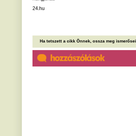
Hatalmas bejelentéssel
N
érkezett Magyar Péter
s