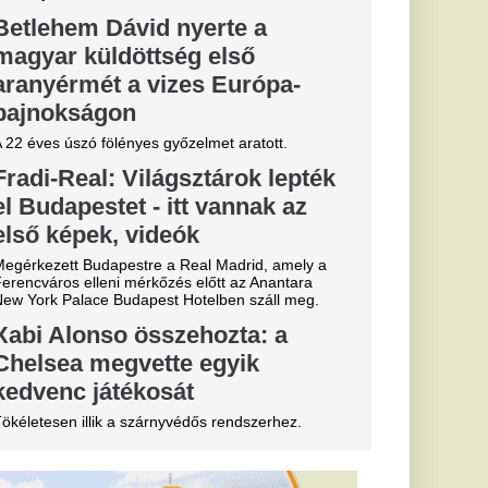
tője annyit
öztársasági
i
i pénzt keresett a
ád köztársasági
knek 180
esz az élete
én
rdulatokat
erint négy csillagjegy
ek nyílhatnak meg,
atják az életüket.
tott volna
sszelben az
e valami