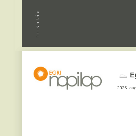
Apróhird
Eger,
18
°
2026. augusztus 8, sz