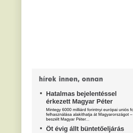
o
Mintegy 6000 milliárd forintnyi európai uniós forrás
felhasználása alakíthatja át Magyarországot – erről
A 
beszélt Magyar Péter...
nö
ju
Öt évig állt büntetőeljárás
ho
hatálya alatt, mire
A
felmentették
l
Tibor nehéz éveken van túl. Hivatásos
k
gépjárművezetőként balesetet szenvedett, és a
rendőrség büntetőeljárást indított vele...
In
st
Órákon belül eldől, hogy
Magyar Péterék kit jelölnek
E
köztársasági elnöknek
k
s
Három személy közül választ a Tisza-frakció.
s
Sorsfordító hónap lesz az
g
augusztus, végre
Mé
elengedheted, ami nem
cs
szolgál
eg
Az augusztus nem a felszínes változásokról szól.
2
Selenvie, a Glamour tarot-olvasója szerint olyan
t
időszak veszi kezdetét, amikor egyszerre...
m
j