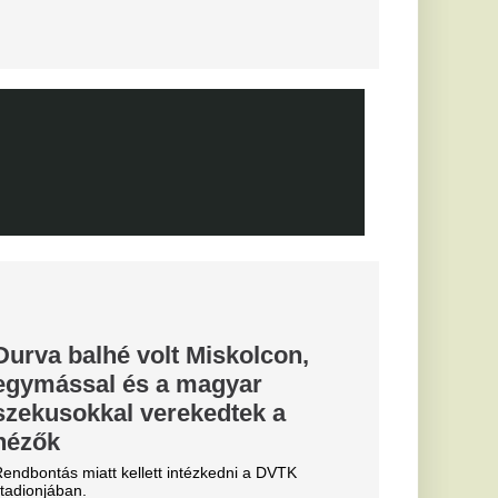
elmet aratott.
ztárok lepték
t vannak az
k
al Madrid, amely a
előtt az Anantara
telben száll meg.
hozta: a
 egyik
dős rendszerhez.