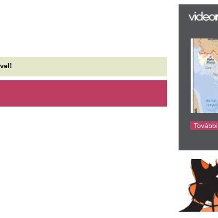
az
er
rá
Ho
ke
aponta locsolsz, mégis
Időjárás. Amit a n
zenvednek a növények? Ez az
közepén bejön, att