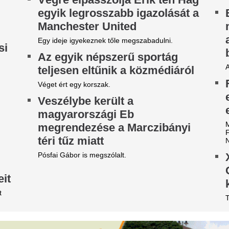
ordulat az előrejelzésben,
Az RTL műsorveze
rámai a helyzet zivatar-
keresett, mint a k
ronton - Alig lesz eső a
elnök: így derült k
idegfront nyomában?
M. Kiss Csaba 1997-ben anny
csatornánál, mint Göncz Árp
őjárás-előrejelzésünkben eláruljuk, hogy melyik
elnökként.
rmegyékben várható csapadék.
4 csillagjegy, aki
 meteorológusok is
fokos fordulatot v
egdöbbentek, de pont
augusztus közep
kkortól lesz 25 fok alatt a
Augusztus közepe váratlan fo
appali hőmérséklet
tartogathat. Az asztrológia sz
előtt most olyan új lehetőség
st még nagy fordulatok következnek be az
amelyek hosszú távon is átírh
őjárásban.
7,2 milliárdért nyi
étvári Bence szerint
luxuséttermet Brü
örvénytelen, ezért azonnal el
Orbán-kormány, d