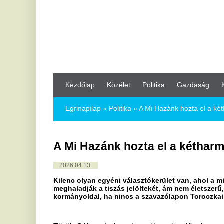
Kezdőlap
Közélet
Politika
Gazdaság
Kultúra
Bul
Egrinapilap
»
Politika »
A Mi Hazánk hozta el a kétharmadot a T
A Mi Hazánk hozta el a kétharmadot a 
2026.04.13.
Kilenc olyan egyéni választókerület van, ahol a mi hazánkos é
meghaladják a tiszás jelöltekét, ám nem életszerű, hogy az öss
kormányoldal, ha nincs a szavazólapon Toroczkai László pártja
Török Gábor tétele volt a választás előtt, hogy a Mi Hazánk
mint amekkorát a DK-é vagy az MKKP-é a Tiszának. Val
Koalíció és a Kétfarkú Kutya Párt lényegében megsemmisült
százalékot, utóbbinak pedig még ez sem jött össze, így vissza
miközben a Mi Hazánk a magas részvétel ellenére stabi
ugyanakkora, 6 fős frakcióval lesz jelen a törvényhozásban, 
A Tisza mindenképp megnyerte volna a választást, hiszen a
megszerezte, és olyan kerületekben tört az élre, ah
közvélemény-kutatási adatok alapján sem gondoltuk, h