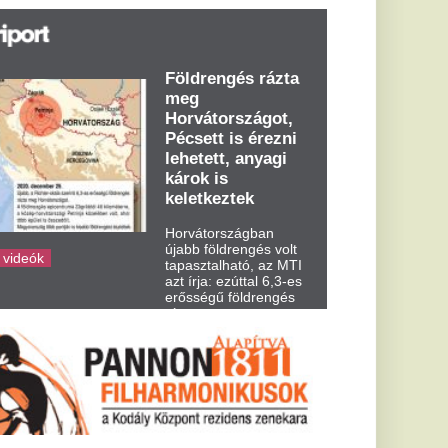
t írja: ezúttal 6,3-es
ősségű földrengés
zta meg
rvátországot
dden kora...
yár kellős
ól elhűltek a