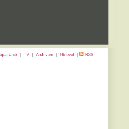
m
|
Hírlevél
|
RSS