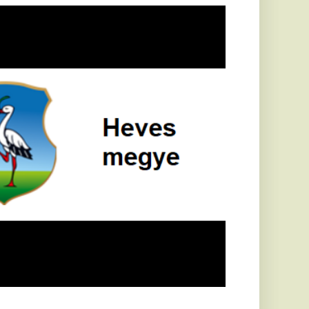
öldrengés rázta
eg
orvátországot,
écsett is érezni
ehetett, anyagi
árok is
eletkeztek
orvátországban
abb földrengés volt
pasztalható, az MTI