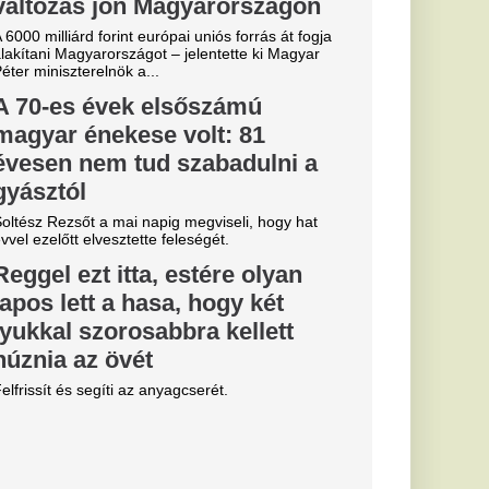
Miskolcon,
agyar
kedtek a
ézkedni a DVTK
yerte a
g első
s Európa-