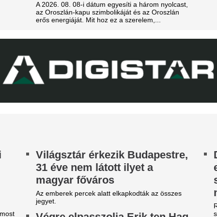
bajnokságon
z egyik népszerű sportág
A 22 éves úszó fölényes győz
eljesen eltűnik a közmédiáról
Fradi-Real: Világs
get ért egy korszak.
el Budapestet - it
eszélybe került a
első képek, videó
agyarországi Eb
Megérkezett Budapestre a Re
egrendezése a Marczibányi
Ferencváros elleni mérkőzés 
éri tűz miatt
New York Palace Budapest Ho
sfai Gábor is megszólalt.
Xabi Alonso össze
Chelsea megvette
kedvenc játékosát
Tökéletesen illik a szárnyvé