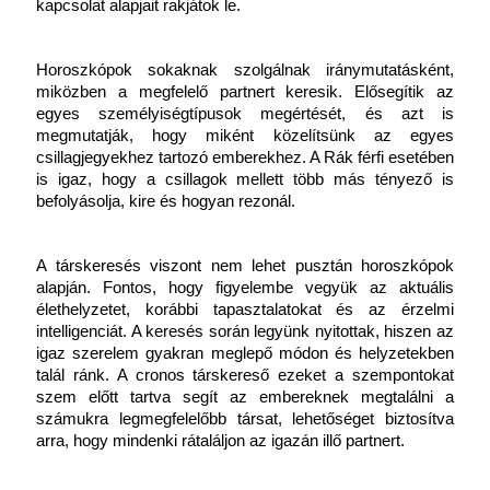
kapcsolat alapjait rakjátok le.
Horoszkópok sokaknak szolgálnak iránymutatásként, 
miközben a megfelelő partnert keresik. Elősegítik az 
egyes személyiségtípusok megértését, és azt is 
megmutatják, hogy miként közelítsünk az egyes 
csillagjegyekhez tartozó emberekhez. A Rák férfi esetében 
is igaz, hogy a csillagok mellett több más tényező is 
befolyásolja, kire és hogyan rezonál.
A társkeresés viszont nem lehet pusztán horoszkópok 
alapján. Fontos, hogy figyelembe vegyük az aktuális 
élethelyzetet, korábbi tapasztalatokat és az érzelmi 
intelligenciát. A keresés során legyünk nyitottak, hiszen az 
igaz szerelem gyakran meglepő módon és helyzetekben 
talál ránk. A cronos társkereső ezeket a szempontokat 
szem előtt tartva segít az embereknek megtalálni a 
számukra legmegfelelőbb társat, lehetőséget biztosítva 
arra, hogy mindenki rátaláljon az igazán illő partnert.