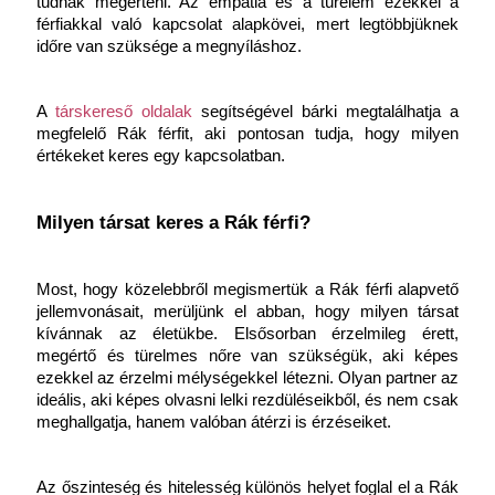
tudnak megérteni. Az empátia és a türelem ezekkel a 
férfiakkal való kapcsolat alapkövei, mert legtöbbjüknek 
időre van szüksége a megnyíláshoz.
A
 társkereső oldalak
 segítségével bárki megtalálhatja a 
megfelelő Rák férfit, aki pontosan tudja, hogy milyen 
értékeket keres egy kapcsolatban.
Milyen társat keres a Rák férfi?
Most, hogy közelebbről megismertük a Rák férfi alapvető 
jellemvonásait, merüljünk el abban, hogy milyen társat 
kívánnak az életükbe. Elsősorban érzelmileg érett, 
megértő és türelmes nőre van szükségük, aki képes 
ezekkel az érzelmi mélységekkel létezni. Olyan partner az 
ideális, aki képes olvasni lelki rezdüléseikből, és nem csak 
meghallgatja, hanem valóban átérzi is érzéseiket.
Az őszinteség és hitelesség különös helyet foglal el a Rák 