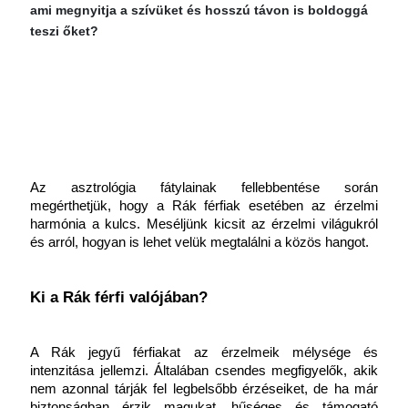
ami megnyitja a szívüket és hosszú távon is boldoggá
teszi őket?
Az asztrológia fátylainak fellebbentése során 
megérthetjük, hogy a Rák férfiak esetében az érzelmi 
harmónia a kulcs. Meséljünk kicsit az érzelmi világukról 
és arról, hogyan is lehet velük megtalálni a közös hangot.
Ki a Rák férfi valójában?
A Rák jegyű férfiakat az érzelmeik mélysége és 
intenzitása jellemzi. Általában csendes megfigyelők, akik 
nem azonnal tárják fel legbelsőbb érzéseiket, de ha már 
biztonságban érzik magukat, hűséges és támogató 