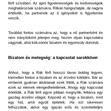
férfi szívében. Az apró figyelmességek és kedvességeik 
meghatározóak számukra. Ritkán hangoztatják, de nagyra 
értékelik, ha partnereik az ő igényeiket is figyelembe 
veszik.
Továbbá fontos számukra az, hogy a nő partnerként és 
nem irányítóként jelenjen meg, hiszen olyan kapcsolatra 
vágynak, ahol kölcsönös bizalom és egyensúly dominál.
Bizalom és melegség: a kapcsolat sarokkövei
Ahhoz, hogy a Rák férfi hosszú távon boldog legyen, 
kiemelten fontos a bizalom és az érzelmi kötődés. Bár az 
emberek gyakran átsiklanak ezek fölött, a Rák számára 
ezek az elemek elengedhetetlenek. Ahogy egy kapcsolat 
érlelődik, a Rák férfi egyre jobban megnyílik, feltárva egy 
gazdag érzelmi világot. Képzeld el, hogy a bizalom, mint 
egy híd, amit együtt építetek. Ha ezt sikeresen 
felhúzzátok, akkor egy igazán erős és szeretetteljes 