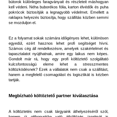
bútorok különleges faragványait és részleteit máshogyan 
kell védeni. Néha buborékos fólia, karton élvédők és puha 
pokrócok biztosítják a legnagyobb védelmet. Emellett a 
raklapra helyezés biztosítja, hogy szállítás közben semmi 
se mozduljon el.
Ez a folyamat sokak számára időigényes lehet, különösen 
egyedül, ezért hasznos lehet profi segítséget hívni. 
Számos cég áll rendelkezésre, amelyek szakértelmet és 
tapasztalatot nyújthatnak, amire egy laikus nem képes. 
Gondolt már rá, hogy egy profi költöztető szolgáltató 
kulcsfontosságú eleme lehet a stresszmentes 
költözködésnek? Ezek a vállalatok nem csak a szállítást, 
hanem a megfelelő csomagolást és logisztikát is kézben 
tartják.
Megbízható költöztető partner kiválasztása
A költöztetés nem csak tárgyaink áthelyezéséről szól, 
hanem új otthonunkba való átköltözés izgalmát is 