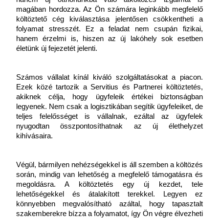
magában hordozza. Az Ön számára leginkább megfelelő 
költöztető cég kiválasztása jelentősen csökkentheti a 
folyamat stresszét. Ez a feladat nem csupán fizikai, 
hanem érzelmi is, hiszen az új lakóhely sok esetben 
életünk új fejezetét jelenti.
Számos vállalat kínál kiváló szolgáltatásokat a piacon. 
Ezek közé tartozik a Servitius és Partnerei költöztetés, 
akiknek célja, hogy ügyfeleik értékei biztonságban 
legyenek. Nem csak a logisztikában segítik ügyfeleiket, de 
teljes felelősséget is vállalnak, ezáltal az ügyfelek 
nyugodtan összpontosíthatnak az új élethelyzet 
kihívásaira.
Végül, bármilyen nehézségekkel is áll szemben a költözés 
során, mindig van lehetőség a megfelelő támogatásra és 
megoldásra. A költöztetés egy új kezdet, tele 
lehetőségekkel és átalakított terekkel. Legyen ez 
könnyebben megvalósítható azáltal, hogy tapasztalt 
szakemberekre bízza a folyamatot, így Ön végre élvezheti 