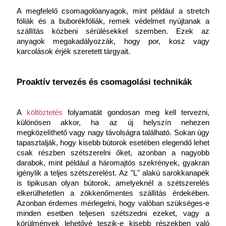
A megfelelő csomagolóanyagok, mint például a stretch 
fóliák és a buborékfóliák, remek védelmet nyújtanak a 
szállítás közbeni sérülésekkel szemben. Ezek az 
anyagok megakadályozzák, hogy por, kosz vagy 
karcolások érjék szeretett tárgyait.
Proaktív tervezés és csomagolási technikák
A 
költöztetés
 folyamatát gondosan meg kell tervezni, 
különösen akkor, ha az új helyszín nehezen 
megközelíthető vagy nagy távolságra található. Sokan úgy 
tapasztalják, hogy kisebb bútorok esetében elegendő lehet 
csak részben szétszerelni őket, azonban a nagyobb 
darabok, mint például a háromajtós szekrények, gyakran 
igénylik a teljes szétszerelést. Az "L" alakú sarokkanapék 
is tipikusan olyan bútorok, amelyeknél a szétszerelés 
elkerülhetetlen a zökkenőmentes szállítás érdekében. 
Azonban érdemes mérlegelni, hogy valóban szükséges-e 
minden esetben teljesen szétszedni ezeket, vagy a 
körülmények lehetővé teszik-e kisebb részekben való 