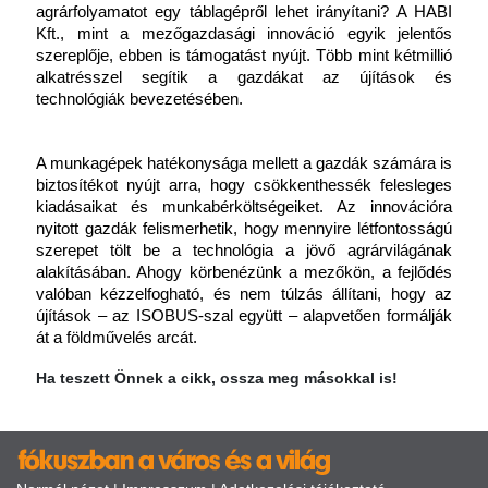
agrárfolyamatot egy táblagépről lehet irányítani? A HABI 
Kft., mint a mezőgazdasági innováció egyik jelentős 
szereplője, ebben is támogatást nyújt. Több mint kétmillió 
alkatrésszel segítik a gazdákat az újítások és 
technológiák bevezetésében.
A munkagépek hatékonysága mellett a gazdák számára is 
biztosítékot nyújt arra, hogy csökkenthessék felesleges 
kiadásaikat és munkabérköltségeiket. Az innovációra 
nyitott gazdák felismerhetik, hogy mennyire létfontosságú 
szerepet tölt be a technológia a jövő agrárvilágának 
alakításában. Ahogy körbenézünk a mezőkön, a fejlődés 
valóban kézzelfogható, és nem túlzás állítani, hogy az 
újítások – az ISOBUS-szal együtt – alapvetően formálják 
át a földművelés arcát.
Ha teszett Önnek a cikk, ossza meg másokkal is!