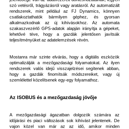
szó vetésről, trágyázásról vagy aratásról. Az automatizált 
rendszerek, mint például az FJ Dynamics, könnyen 
csatlakoztathatók bármilyen géphez, és gyorsan 
alkalmazkodnak az új kihívásokhoz. Az automata 
szakaszvezérlő GPS-adatok alapján irányítja a gépeket, 
lehetővé téve, hogy a gazdák jelentősen javítsák 
teljesítményüket az adatelemzések révén.
Mostanra már szinte elvárás, hogy a digitális eszközök 
optimalizálják a mezőgazdasági folyamatokat. Az ilyen 
rendszerek valós idejű visszajelzései segítenek abban, 
hogy a gazdák finomítsák módszereiket, vagy új 
szemlélettel közelítsenek egy-egy folyamathoz.
Az ISOBUS és a mezőgazdaság jövője
A mezőgazdasági ágazatban dolgozók számára az 
időjárási és piaci változások sok kihívást jelentenek. De 
vajon közel van már az az idő, amikor minden 