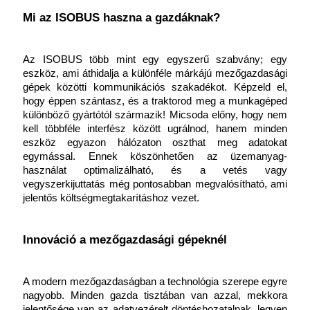
Mi az ISOBUS haszna a gazdáknak?
Az ISOBUS több mint egy egyszerű szabvány; egy 
eszköz, ami áthidalja a különféle márkájú mezőgazdasági 
gépek közötti kommunikációs szakadékot. Képzeld el, 
hogy éppen szántasz, és a traktorod meg a munkagéped 
különböző gyártótól származik! Micsoda előny, hogy nem 
kell többféle interfész között ugrálnod, hanem minden 
eszköz egyazon hálózaton oszthat meg adatokat 
egymással. Ennek köszönhetően az üzemanyag-
használat optimalizálható, és a vetés vagy 
vegyszerkijuttatás még pontosabban megvalósítható, ami 
jelentős költségmegtakarításhoz vezet.
Innováció a mezőgazdasági gépeknél
A modern mezőgazdaságban a technológia szerepe egyre 
nagyobb. Minden gazda tisztában van azzal, mekkora 
jelentősége van az adatvezérelt döntéshozatalnak, legyen 