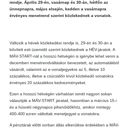
rendje. Április 29-én, vasárnap és 30-án, hétfőn az
ünnepnapra, május elsején, kedden a vasárnapra
érvényes menetrend szerint közlekednek a vonatok.
Változik a hévek közlekedési rendje is, 29-én és 30-án a
bővített esti üzemidő szerint közlekednek a HÉV-járatok. A
MÁV-START-nál a hosszú hétvégén is igénybe lehet venni a
decemberi menetrendváltáskor bevezetett, az automatákból
vásárolt, valamint az e-vonatjegyekre az 5, illetve 10
százalékos, illetve a csúcsidőn kívül közlekedő vonatokra
érvényes 20 százalékos kedvezményeket.
Ezen a hosszú hétvégén várhatóan ismét nagyon sokan
választják a MÁV-START járatait, hasonlóan a március 15-i
és a húsvéti négynapos pihenőidőkhöz, amikor mintegy
400-400 ezren váltottak menetjegyet a vonatokra.
A pénztárak előtti sorban állás elkerülése érdekében a MÁV-