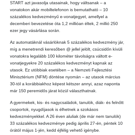
START azt javasolja utasainak, hogy váltsanak – a
vonatokon akár mobiltelefonon is bemutatható – 10
százalékos kedvezményű e-vonatjegyet, amellyel a
decemberi bevezetése óta 1,2 millióan éltek, 2 millió 250
ezer jegy vásárlása során.
Az automatáknál vásárlóknak 5 százalékos kedvezmény jár,
míg a menetrendi keresőben @ jellel jelölt, csúcsidőn kívüli
vonatokra legalább 100 kilométer távolságra váltott e-
vonatjegyekre 20 százalékos kedvezményt kapnak az
utasok. Ez utóbbiak esetében – a Nemzeti Fejlesztési
Minisztérium (NFM) döntése nyomán – az utasok március
30-tól a korábbiakhoz képest kétszer annyi, azaz naponta
már 150 peremidős járat közül választhatnak.
A gyermekek, kis- és nagycsaládok, tanulók, diák- és felnőtt
csoportok, nyugdíjasok is élhetnek a szokásos
kedvezményekkel. A 26 éven aluliak (de már nem tanulók)
33 százalékos kedvezménye pedig április 27-én, péntek 10
órától május 1-jén, kedd éjfélig vehető igénybe.