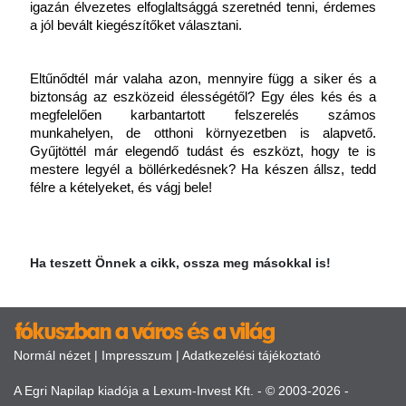
igazán élvezetes elfoglaltsággá szeretnéd tenni, érdemes 
a jól bevált kiegészítőket választani.
Eltűnődtél már valaha azon, mennyire függ a siker és a 
biztonság az eszközeid élességétől? Egy éles kés és a 
megfelelően karbantartott felszerelés számos 
munkahelyen, de otthoni környezetben is alapvető. 
Gyűjtöttél már elegendő tudást és eszközt, hogy te is 
mestere legyél a böllérkedésnek? Ha készen állsz, tedd 
félre a kételyeket, és vágj bele!
Ha teszett Önnek a cikk, ossza meg másokkal is!
Normál nézet
|
Impresszum
|
Adatkezelési tájékoztató
A Egri Napilap kiadója a Lexum-Invest Kft. - © 2003-2026 -