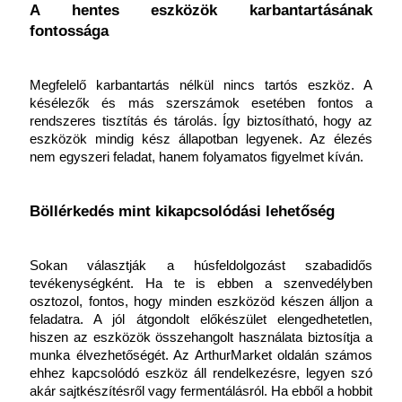
A hentes eszközök karbantartásának 
fontossága
Megfelelő karbantartás nélkül nincs tartós eszköz. A 
késélezők és más szerszámok esetében fontos a 
rendszeres tisztítás és tárolás. Így biztosítható, hogy az 
eszközök mindig kész állapotban legyenek. Az élezés 
nem egyszeri feladat, hanem folyamatos figyelmet kíván.
Böllérkedés mint kikapcsolódási lehetőség
Sokan választják a húsfeldolgozást szabadidős 
tevékenységként. Ha te is ebben a szenvedélyben 
osztozol, fontos, hogy minden eszközöd készen álljon a 
feladatra. A jól átgondolt előkészület elengedhetetlen, 
hiszen az eszközök összehangolt használata biztosítja a 
munka élvezhetőségét. Az
ArthurMarket oldalán számos 
ehhez kapcsolódó eszköz áll rendelkezésre, legyen szó 
akár sajtkészítésről vagy fermentálásról. Ha ebből a hobbit 