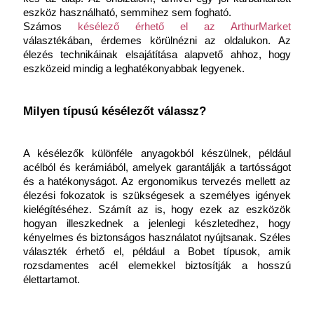
eszköz használható, semmihez sem fogható.
Számos 
késélező érhető el az ArthurMarket
választékában, érdemes körülnézni az oldalukon. Az 
élezés technikáinak elsajátítása alapvető ahhoz, hogy 
eszközeid mindig a leghatékonyabbak legyenek.
Milyen típusú késélezőt válassz?
A késélezők különféle anyagokból készülnek, például 
acélból és kerámiából, amelyek garantálják a tartósságot 
és a hatékonyságot. Az ergonomikus tervezés mellett az 
élezési fokozatok is szükségesek a személyes igények 
kielégítéséhez. Számít az is, hogy ezek az eszközök 
hogyan illeszkednek a jelenlegi készletedhez, hogy 
kényelmes és biztonságos használatot nyújtsanak. Széles 
választék érhető el, például a Bobet típusok, amik 
rozsdamentes acél elemekkel biztosítják a hosszú 
élettartamot.