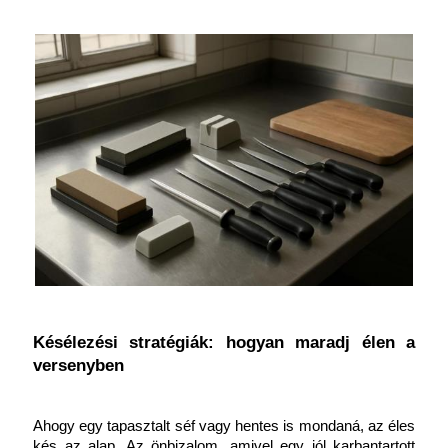
Késélezési stratégiák: hogyan maradj élen a 
versenyben
Ahogy egy tapasztalt séf vagy hentes is mondaná, az éles 
kés az alap. Az önbizalom, amivel egy jól karbantartott 