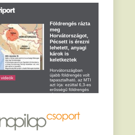
t írja: ezúttal 6,3-es
ősségű földrengés
zta meg
rvátországot
dden kora...