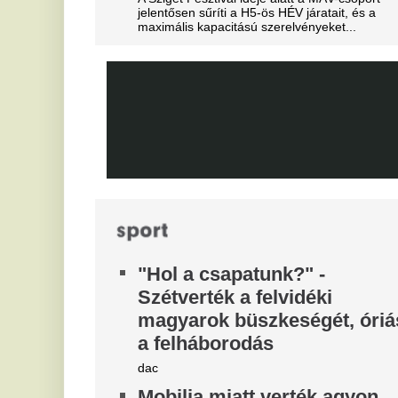
Ka
Megveszi az FC Barcelona a
sz
Fa
világ egyik legjobb játékosát
kö
tá
Mit szólnak ehhez Madridban?
N
Videón, ahogy a magyar
a
center megalázó módon
l
szereli a világ legjobbját
Az
Ontja a tehetségeket a zsenikeltető.
vi
ne
A
l
Pi