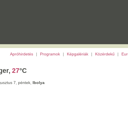
etés
|
Programok
|
Képgalériák
|
Közérdekű
|
Európai Unió
|
TV
|
Archívu
C
tek,
Ibolya