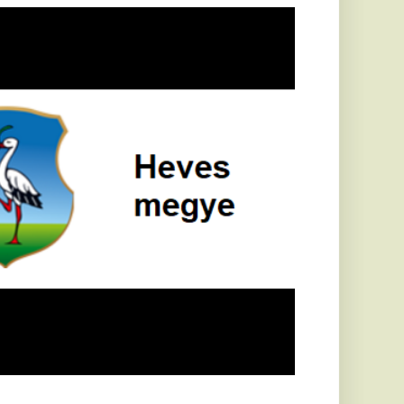
öldrengés rázta
eg
orvátországot,
écsett is érezni
ehetett, anyagi
árok is
eletkeztek
orvátországban
abb földrengés volt
pasztalható, az MTI