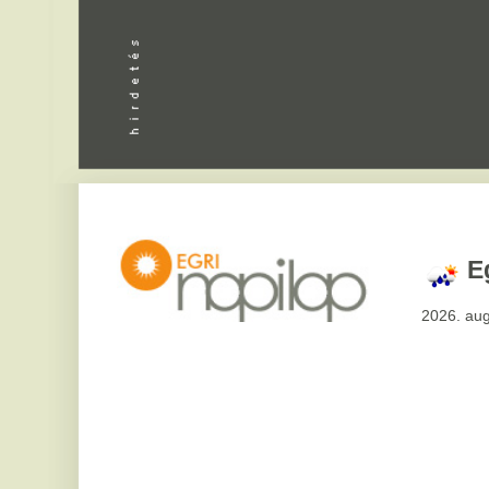
Apróhird
Eger,
27
°
2026. augusztus 7, pén