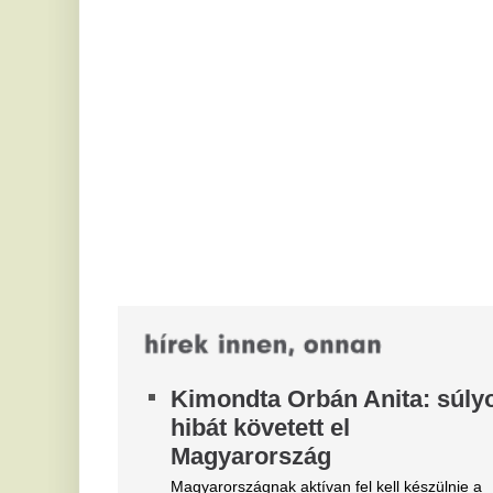
Kimondta Orbán Anita: súlyos
U
hibát követett el
u
Magyarország
Em
mi
Magyarországnak aktívan fel kell készülnie a
va
klímaváltozás közvetlen hatásaira, ezért a kormány
a nemzetközi és regionális...
7
Emelkedéssel indulhat a
v
kereskedés: erre számítanak
B
ma a befektetők a budapesti
Az
vo
tőzsdén
ét
Emelkedés várható pénteken a Budapesti
M
Értéktőzsdén (BÉT) köszönhetően a Mol vártnál
kedvezőbb második negyedéves eredményeinek...
u
Kutyahúslevest ajánl a
Kö
kánikulában az észak-koreai
K
állami sajtó
s
Történelmi meleg van a Koreai félszigeten.
a
Óriási tömegre készülnek a
M
Sziget Fesztivál idején,
Re
ir
mindent bevet a MÁV a
következő napokban
A Sziget Fesztivál ideje alatt a MÁV-csoport