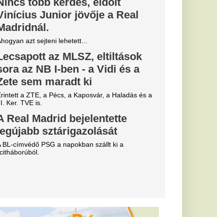
tott egy
iből kiderül:
-ben tudták,
ndszer a
erint
etik szerinte
an Orbán Viktor
Jánost és a Matolcsy
tői közé sorolta.
elengedhetetlen a
a Fidesz a