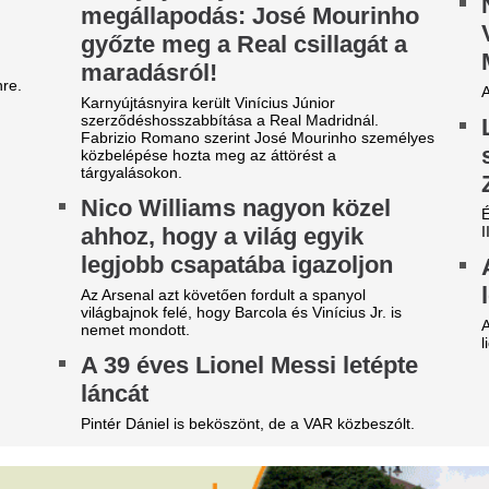
eljesen kiszáradt
Magyar Péter muta
agyarország egyik
előterjesztést, am
eghosszabb folyója: drámai a
Orbánék már 2022
elyzet a Zagyvánál
hogy az energiare
végnapjait éli
ljesen kiszáradt egy szakaszon a Zagyva medre,
i a helyi elővilágra is kritikus hatással van.
Mégsem tettek semmit.
z RTL bombázója szakítása
Tóth Ildikó név sz
ta nem feküdt le senkivel:
felsorolta, kik vez
zért döntött így
a NER-maffiát
igmond Angi Mészáros Bendével való szakítása
Az üzletasszony egy interjúb
a nem volt senkivel, így beszélt erről.
mellett Rogán Antalt, Lázár 
családot is a NER-maffia veze
ízbe dobta a felöltöztetett
Szerinte az elszámoltatásuk 
isbabáját az anya: ami a
társadalom megtisztulásához
erülés után történt, bejárja a
Nem tud segíteni 
ilágot