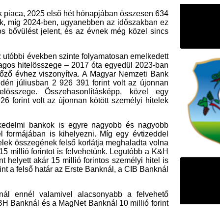
. Összehasonlításképp, közel egy
 az újonnan kötött személyi hitelek
nkok is egyre nagyobb és nagyobb
 is kihelyezni. Míg egy évtizeddel
ének felső korlátja meghaladta volna
rintot is felvehetünk. Legutóbb a K&H
r 15 millió forintos személyi hitel is
határ az Erste Banknál, a CIB Banknál
alamivel alacsonyabb a felvehető
s a MagNet Banknál 10 millió forint
va?
 számolunk, 84 hónapos futamidőre a
van. Az egyik nagybanknál elérhető
F
 247 269 forintra jön ki, a teljes
m
unk személyi kölcsönt 12 százalékos
H
63 forint, a teljes visszafizetendő
P
ó forint is lehet az ajánlatok között,
őtt összehasonlítani az ajánlatokat,
l
k
k
H
új
ta