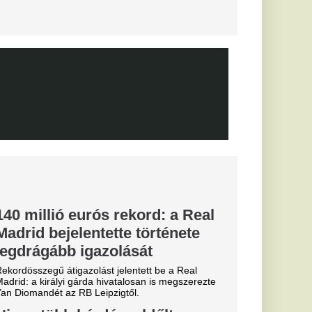
, eltiltások
 a Vidi és a
ki
posvár, a Haladás és a
elentette
zolását
 szállt ki a