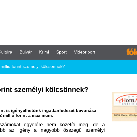
vár
Krimi
Sport
Videoriport
személyi kölcsönnek?
zemélyi kölcsönnek?
elhetünk ingatlanfedezet bevonása
t a maximum.
egyelőre nem közelíti meg, de a
gény a nagyobb összegű személyi
25 első hét hónapjában összesen 634
24-ben, ugyanebben az időszakban ez
jelent, és az évnek még közel sincs
kben szinte folyamatosan emelkedett
összege – 2017 óta egyedül 2023-ban
viszonyítva. A Magyar Nemzeti Bank
an 2 926 391 forint volt az újonnan