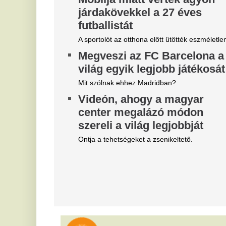
Belső vizsgálat a MÁV-nál,
T
Mészáros Lőrinc bizalmi
M
embere leromboltatja a már
l
majdnem elkészült várókat
h
Bíróság elé kerül az elfajult elszámolási vita, de
Te
közben lebontják a százmilliókból felhúzott
am
épületeket.
A
Magyar Péter szerint
ó
világszerte irigylik és csodálva
e
figyelik most a magyarokat
Zs
Helyzetjelentést adott Magyar Péter.
ót
„Elegem van a NER-es
V
bérhírhamisítókból” –
k
elhatárolódott Németh
m
Balázstól a kalocsai
v