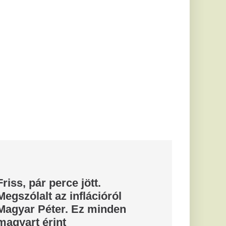
tt.
ációról
 minden
vigyázol az
llj meg
ez a 3
ermék
a tényeket, ugyanis
 mögött cukorbomba
ítmény...
 nap után
ától: így
ozásról
n visszavonták a
egszólalt az ügyről.
ép a SpaceX
rakétájáról
 a Hold felszínébe a
él-koreai műhold
leset...