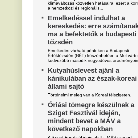
jelentősen sűríti a H5-ös HÉV járatait, és a
maximális kapacitású szerelvényeket...
"Hol a csapatunk?" -
D
Szétverték a felvidéki
s
magyarok büszkeségét, óriási
K
a felháborodás
A 
já
dac
K
Mobilja miatt verték agyon
m
járdakövekkel a 27 éves
g
futballistát
m
A sportolót az otthona előtt ütötték eszméletlenre.