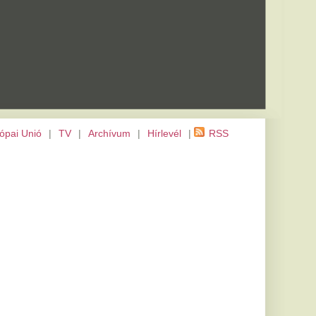
m
|
Hírlevél
|
RSS