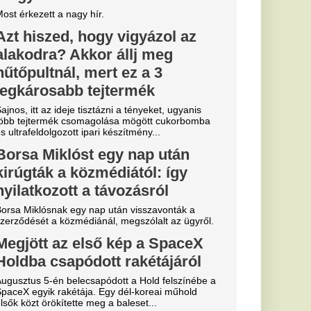
ekord: a Real
e története
ását
lentett be a Real
alosan is megszerezte
től.
 eldőlt
vője a Real
.