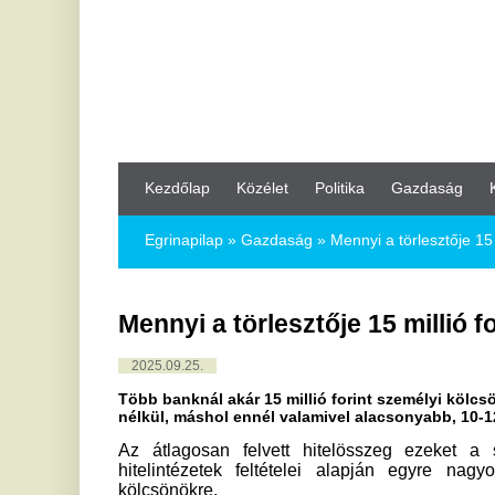
Kezdőlap
Közélet
Politika
Gazdaság
Kultúra
Bul
Egrinapilap
»
Gazdaság »
Mennyi a törlesztője 15 millió forint 
Mennyi a törlesztője 15 millió forint s
2025.09.25.
Több banknál akár 15 millió forint személyi kölcsönt is igény
nélkül, máshol ennél valamivel alacsonyabb, 10-12 millió forin
Az átlagosan felvett hitelösszeg ezeket a számokat 
hitelintézetek feltételei alapján egyre nagyobb az i
kölcsönökre.
Jelentős bővülésen van túl a személyi kölcsönök piaca, 20
milliárd forintra kötöttek szerződést a háztartások, míg 20
a szám 451 milliárd forint volt. Ez 40 százalékos bővülést 
vége.
A nagyobb volumenből következik az is, hogy az utóbbi éve
az újonnan kötött személyihitel-szerződések átlagos hitel
fordult elő, hogy az átlagösszeg csökkent az előző évhez 
(MNB) által legutóbb publikált adatok alapján idén júliusb