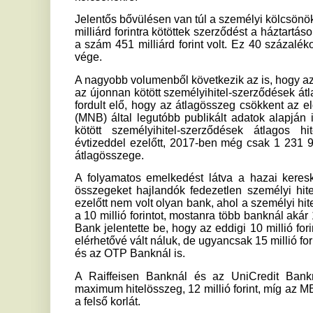
kötött személyihitel-szerződések átlagos hitelösszege
évtizeddel ezelőtt, 2017-ben még csak 1 231 926 forint volt
átlagösszege.
A folyamatos emelkedést látva a hazai kereskedelmi ba
összegeket hajlandók fedezetlen személyi hitel formájában
ezelőtt nem volt olyan bank, ahol a személyi hitelek összeg
a 10 millió forintot, mostanra több banknál akár 15 millió fo
Bank jelentette be, hogy az eddigi 10 millió forint helyett aká
elérhetővé vált náluk, de ugyancsak 15 millió forint a felső 
és az OTP Banknál is.
A Raiffeisen Banknál és az UniCredit Banknál ennél v
maximum hitelösszeg, 12 millió forint, míg az MBH Banknál é
a felső korlát.
Mekkora a törlesztőrészlet ekkora hitelösszeggel számol
Ha a maximum felvehető, 15 millió forintos hitelösszeggel
THM a Bank360 kalkulátora szerint 10-12 százalék között 
10,22 százalékos THM-mel számolva a havi törlesztőrészlet
visszafizetendő összeg pedig 20 770 596 forintra. Találhat
THM-mel is, ebben az esetben a havi törlesztőrészlet 257 9
összeg pedig 21 781 392 forint. A különbség tehát akár 1 milli
ha hitel összes költségét nézzük, így érdemes az igénylés el
különösen, ha nagyobb hitelösszeg
et szeretnénk felvenni.