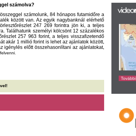
az
er
rá
Ho
ke