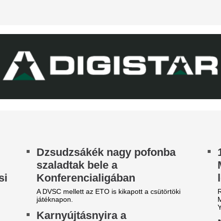
rnyújtásnyira került Vinícius Júnior
erződéshosszabbítása a Real Madridnál.
Lecsapott az MLSZ
brizio Romano szerint José Mourinho személyes
sora az NB I-ben -
zbelépése hozta meg az áttörést a
rgyalásokon.
Zete sem maradt 
ico Williams nagyon közel
Érintett a ZTE, a Pécs, a Ka
hhoz, hogy a világ egyik
III. Ker. TVE is.
egjobb csapatába igazoljon
A Real Madrid bej
legújabb sztáriga
 Arsenal azt követően fordult a spanyol
lágbajnok felé, hogy Barcola és Vinícius Jr. is
A BL-címvédő PSG a napokban
met mondott.
licitháborúból.
 39 éves Lionel Messi letépte
áncát
ntér Dániel is beköszönt, de a VAR közbeszólt.