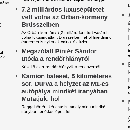
zsudzsákék nagy pofonba
140 millió eurós r
zaladtak bele a
Madrid bejelentett
onferencialigában
legdrágább igazol
DVSC mellett az ETO is kikapott a csütörtöki
Rekordösszegű átigazolást je
téknapon.
Madrid: a királyi gárda hivat
Yan Diomandét az RB Leipzig
arnyújtásnyira a
Nincs több kérdés,
egállapodás: José Mourinho
Vinícius Junior jö
yőzte meg a Real csillagát a
Madridnál.
aradásról!
Ahogyan azt sejteni lehetett..