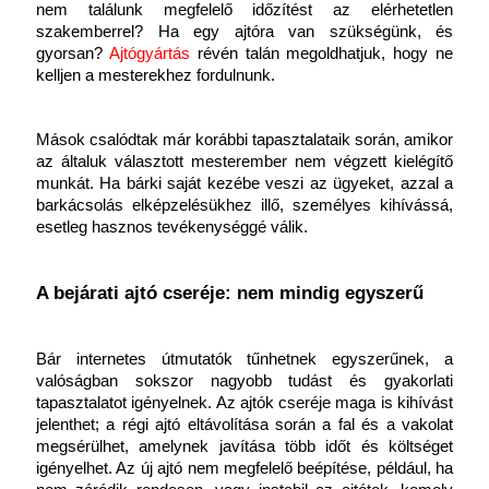
nem találunk megfelelő időzítést az elérhetetlen 
szakemberrel? Ha egy ajtóra van szükségünk, és 
gyorsan?
 Ajtógyártás
révén talán megoldhatjuk, hogy ne 
kelljen a mesterekhez fordulnunk.
Mások csalódtak már korábbi tapasztalataik során, amikor 
az általuk választott mesterember nem végzett kielégítő 
munkát. Ha bárki saját kezébe veszi az ügyeket, azzal a 
barkácsolás elképzelésükhez illő, személyes kihívássá, 
esetleg hasznos tevékenységgé válik.
A bejárati ajtó cseréje: nem mindig egyszerű
Bár internetes útmutatók tűnhetnek egyszerűnek, a 
valóságban sokszor nagyobb tudást és gyakorlati 
tapasztalatot igényelnek. Az ajtók cseréje maga is kihívást 
jelenthet; a régi ajtó eltávolítása során a fal és a vakolat 
megsérülhet, amelynek javítása több időt és költséget 
igényelhet. Az új ajtó nem megfelelő beépítése, például, ha 