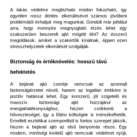
A lakás védelme megbízható módon fokozható, így 
egyetlen rossz döntés elkerülésével számos jövőbeni 
problémától óvhatjuk meg magunkat. Gondolt már például 
arra, hogy mennyire megnyugtató érzés lehet egy 
szakszerűen beszerelt ajtó mögött élni? Az ésszerű 
megoldások, amiket a szakértők kínálnak, éppen ezen 
stresszhelyzetek elkerülését szolgálják.
Biztonság és értéknövelés: hosszú távú 
befektetés
A bejárati ajtó cseréje nemcsak az azonnali 
biztonságérzetet növeli, hanem az ingatlan értékére is 
pozitív hatással lehet. Egy korszerű, jól szigetelő és 
masszív biztonsági ajtó hozzájárul az 
energiahatékonysághoz, hiszen csökkenti a 
hőveszteséget, így a fűtési költségek is mérsékelhetők. 
Emellett esztétikai szempontból is fontos szerepet játszik, 
hiszen a bejárati ajtó az első benyomás része. Egy 
modern, minőségi kivitelű ajtó nemcsak védelmet nyújt, 