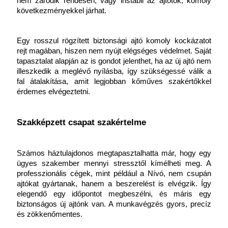
nem záródik rendesen, vagy instabil az ajtótok, komoly 
következményekkel járhat.
Egy rosszul rögzített biztonsági ajtó komoly kockázatot 
rejt magában, hiszen nem nyújt elégséges védelmet. Saját 
tapasztalat alapján az is gondot jelenthet, ha az új ajtó nem 
illeszkedik a meglévő nyílásba, így szükségessé válik a 
fal átalakítása, amit legjobban kőműves szakértőkkel 
érdemes elvégeztetni.
Szakképzett csapat szakértelme
Számos háztulajdonos megtapasztalhatta már, hogy egy 
ügyes szakember mennyi stressztől kímélheti meg. A 
professzionális cégek, mint például a Nívó, nem csupán 
ajtókat gyártanak, hanem a beszerelést is elvégzik. Így 
elegendő egy időpontot megbeszélni, és máris egy 
biztonságos új ajtónk van. A munkavégzés gyors, precíz 
és zökkenőmentes.