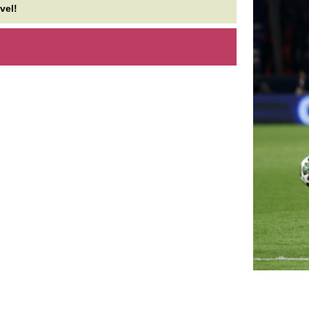
aksi energiakrízis ütötte ki az
Ne vegyél szárító
part: kemény hónapok várnak
amíg ezt el nem o
 gazdaságra
Sógornőm 4 okot 
amiért keservese
pen kezdett magára találni a három éve
rgődő magyar ipar, amikor a paksi energiakrízis
Túl szép, hogy igaz legyen?
mét keresztülhúzta a számításokat. Bár...
Szőke Nikoletta: 
orró olaj égette meg Balázs
tett igazán felnőtt
lári lábát, balesete után újra