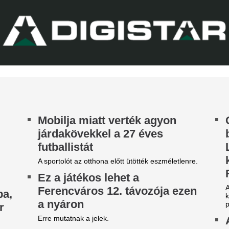
ilágbajnokot vesz meg a Real
EL-lapszemle: "A 
adrid, ha nem sikerül
hipnotizálta az ell
eigazolni Rodrit
pofon a lengyel fo
tek óta próbálkoznak a Manchester City
Górnik-edző maga
anylabdásának a megszerzésével.
A Ferencváros szerda este 1-
Górnik Zabrzét az Európa Lig
harmadik körének első mérk
Szokásunkhoz híven megnéztü
találkozót az ellenfélnél. Lap