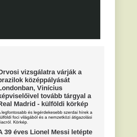
Fradi
enfelet", nagy
cinak, de a
biztos
0-ra legyőzte a
a-selejtezők
őzésén.
k, hogyan látták a
szemle és r