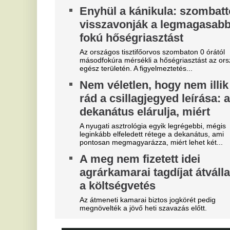
Szoboszlait nem érdekli a
M
felelősség, Liverpoolban a
j
vezetőségre mutogat
f
A Liverpool körül ugyanakkor továbbra sem
A 
csitulnak a viták, még szükség lenne néhány
E
komoly erősítésre.
F
Real Madrid: robbant a bomba,
a
éjszaka eldőlt Vinícius Júnior
jövője
Er
B
Mourinhót is bevonták a vezetők.
b
Lengyel ellenfelét is legyűrte
T
hazai pályán az FTC, egy
lépésre a zöld-fehérek az
Bo
Do
európai főtáblától
Mo
Egy villanás döntött.
E