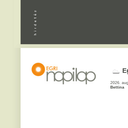
Apróhird
Eger,
40
°
2026. augusztus 6, csü
Bettina