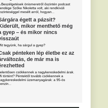
 várják a
yását
ius
bb tárgyal a
öldi körkép
ebb szerdai hírek a
emzetközi átigazolási
essi letépte
e a VAR közbeszólt.
arc még
efutva" -
rnik Zabrze elleni