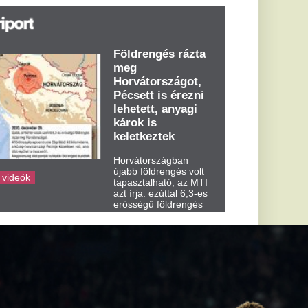
t írja: ezúttal 6,3-es
ősségű földrengés
zta meg
rvátországot
dden kora...