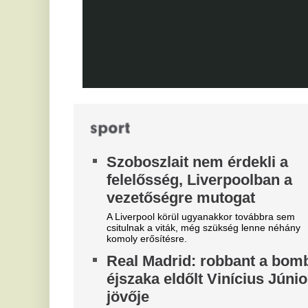
Teljes átvilágítás indult az
v
egyik magyar
M
sportszövetségnél
l
Biztosan lesznek személyi változások.
He
ar