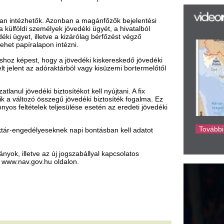
az
er
z új jogszabállyal kapcsolatos
rá
hu oldalon.
Ho
ke