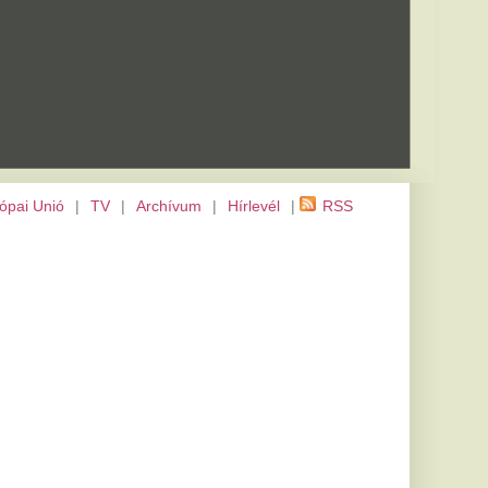
m
|
Hírlevél
|
RSS