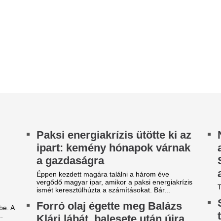
zínpadra áll a Szigeten
A Beszélgetések önismeretről
vendége Szőke Nikoletta volt,
űk családi és baráti körben ünnepli 74.
őszinteséggel mesélt arról, h
ületésnapját Balázs Klári, aki nemrég egy otthoni
Sárgára égett a pá
leset miatt kórházba került, és...
Kiderült, mikor 
egütötték a magyar tőzsdét
a gyep – és mikor
élután
visszaút
gütötték a magyar tőzsdét délután, az európai
acokat alulteljesítve, 1 százalékos mínuszban
Mit tegyünk, ha sárgul a gye
rt a BUX.
Csak pénteken lép
lbizonytalanodtak a
árváltozás, de má
efektetők, nyomás alá került
érezhetted
 magyar tőzsde
Jelentősen csökkennek a nag
 hangulatban indult a nap az európai tőzsdéken,
Mi történt? Péntektől tovább
Stoxx 600 új történelmi csúcsra emelkedett,
nagykereskedelmi üzemanyag
után a kedvező vállalati...
benzin...