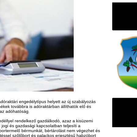
délytípus helyett az új szabályozás
is adóraktárban állíthatók elő és
g.
lkező gazdálkodó, azaz a kisüzemi
gi kapcsolatban teljesíti a
érmunkát, bértárolást nem végezhet és
ort és palackos erjesztésű habzóbort
k. Azonban a magánfőzők bejelentési
mélyek jövedéki ügyét, a hivatalból
tve a kizárólag bérfőzést végző
F
on intézni.
m
H
hogy a jövedéki kiskereskedő jövedéki
óraktárból vagy kisüzemi bortermelőtől
P
l
k
biztosítékot kell nyújtani. A fix
k
szegű jövedéki biztosíték fogalma. Ez
 teljesülése esetén az eredeti jövedéki
H
új
yeseknek napi bontásban kell adatot
ta