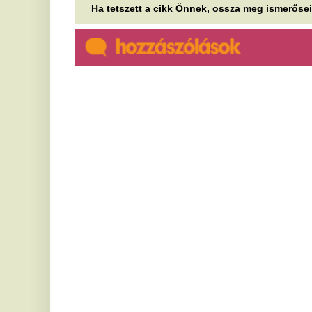
Súlyos baleset a
P
jánossomorjai PEZ-gyárban:
i
bedarálta a munkás ujjait a
a
gép, a cég a dolgozót
Ép
ve
hibáztatja
is
Egy középkorú nő csonkolásos sérülést
F
szenvedett, miután belenyúlt egy működő gépbe. A
cégvezetés szerint megszegte a szabályokat,...
K