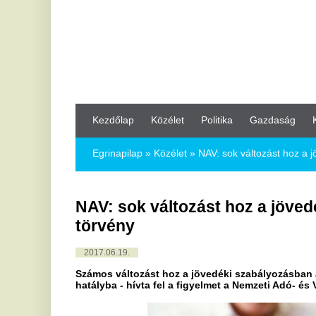
Kezdőlap
Közélet
Politika
Gazdaság
Kultúra
Bul
Egrinapilap
»
Közélet »
NAV: sok változást hoz a jövedéki szabá
NAV: sok változást hoz a jövedéki szab
törvény
2017.06.19.
Számos változást hoz a jövedéki szabályozásban az új jövedéki 
hatályba - hívta fel a figyelmet a Nemzeti Adó- és Vámhivatal (