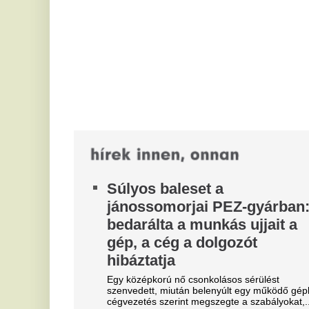
Enyhül a kánikula: szombattól
s
visszavonják a legmagasabb
Sz
sz
fokú hőségriasztást
ba
Az országos tisztifőorvos szombaton 0 órától
M
másodfokúra mérsékli a hőségriasztást az ország
egész területén. A figyelmeztetés...
d
Nem véletlen, hogy nem illik
Me
pi
rád a csillagjegyed leírása: a
zá
dekanátus elárulja, miért
E
A nyugati asztrológia egyik legrégebbi, mégis
b
leginkább elfeledett rétege a dekanátus, ami
pontosan megmagyarázza, miért lehet két...
a
A meg nem fizetett idei
Jó
a 
agrárkamarai tagdíjat átvállalja
mi
a költségvetés
Az átmeneti kamarai biztos jogkörét pedig
megnövelték a jövő heti szavazás előtt.