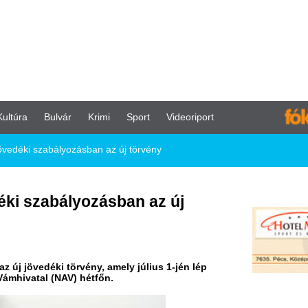
vár
Krimi
Sport
Videoriport
lyozásban az új törvény
ályozásban az új
törvény, amely július 1-jén lép
NAV) hétfőn.