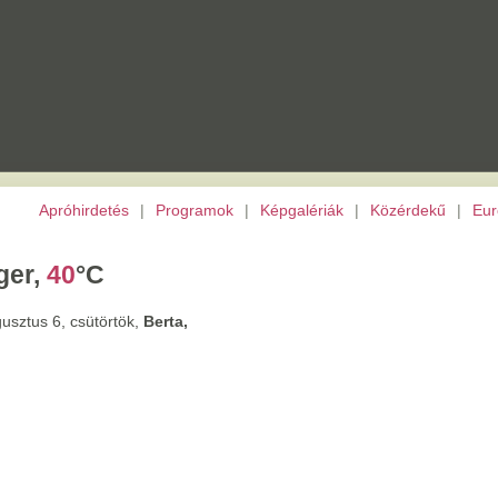
etés
|
Programok
|
Képgalériák
|
Közérdekű
|
Európai Unió
|
TV
|
Archívu
C
törtök,
Berta,