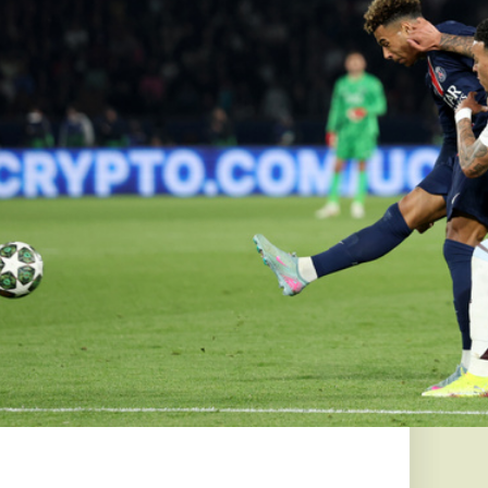
s mosógépet,
lvasod.
is mondott,
n megbánta
„Az anyaság
é”