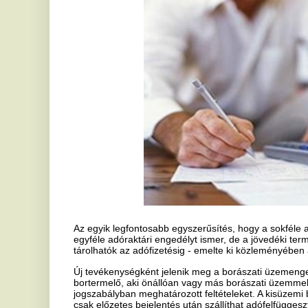
Az egyik legfontosabb egyszerűsítés, hogy a sokféle adóraktári enge
egyféle adóraktári engedélyt ismer, de a jövedéki termékek továbbra 
tárolhatók az adófizetésig - emelte ki közleményében az adóhatósá
Új tevékenységként jelenik meg a borászati üzemengedéllyel rende
bortermelő, aki önállóan vagy más borászati üzemmel jogi és gazdasá
jogszabályban meghatározott feltételeket. A kisüzemi bortermelő b
csak előzetes bejelentés után szállíthat adófelfüggesztéssel szőlőb
más adóraktárnak.
A jövedéki ügyek néhány kivételével csak elektronikusan intézhető
kötelezettségét, valamint a párlat adójegy igénylését, a külföldi sze
magánszeméllyel szemben indított és lefolytatott jövedéki ügyet, ille
adóraktár nyilvántartás-vezetését, adatszolgáltatását lehet papíralap
A NAV szerint lényeges változás a korábbi szabályozáshoz képest, 
terméket készpénzfizetéssel nem szerezhet be. Kivételt jelent az ad
történő beszerzés, maximum 200 ezer forintig.
A jövedéki törvényben meghatározott esetekben változatlanul jövedéki 
összegű jövedéki biztosíték mellett azonban megjelenik a változó ös
kedvezmények alkalmazását is lehetővé teszi, így bizonyos feltételek
biztosíték összege alacsonyabb lehet.
További jelentős változás, hogy július 1-jétől az adóraktár-engedél