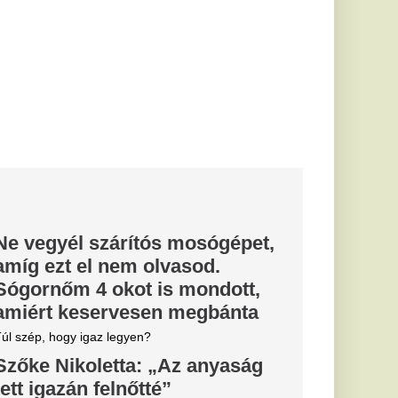
 őszintén podcast
 aki rendkívüli
ogyan...
zsit?
menthető még
 nincs
p?
 életbe ez az
r ma is
ykereskedelmi árak.
 csökkennek a
árak: a 95-ös