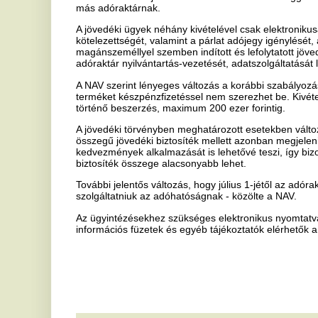
szolgáltatniuk az adóhatóságnak - közölte a NAV.
Az ügyintézésekhez szükséges elektronikus nyomtatványok, illetve a
információs füzetek és egyéb tájékoztatók elérhetők a www.nav.gov.
Ha tetszett a cikk Önnek, ossza meg ismerőseivel!