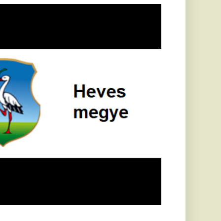
öldrengés rázta
eg
orvátországot,
écsett is érezni
ehetett, anyagi
árok is
eletkeztek
orvátországban
abb földrengés volt
pasztalható, az MTI