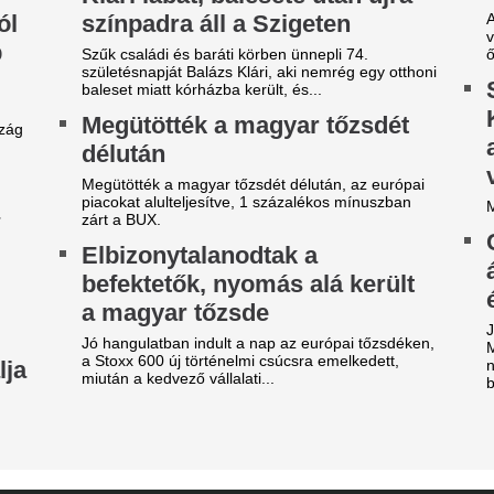
obilja miatt verték agyon
Orvosi vizsgálatra
árdakövekkel a 27 éves
brazilok középpál
utballistát
Londonban, Viníc
képviselőivel tová
sportolót az otthona előtt ütötték eszméletlenre.
Real Madrid - külf
z a játékos lehet a
A legfontosabb és legérdekes
erencváros 12. távozója ezen
külföldi foci világából és a n
 nyáron
piacról. Körkép.
re mutatnak a jelek.
A 39 éves Lionel M
láncát
ombameglepetés: Szoboszlai
arátja, Mohamed Salah
Pintér Dániel is beköszönt, d
örökországban folytatja!
Borbély: "A párh
mbameglepetés a futballvilágban: Szoboszlai
egyáltalán nincs l
minik korábbi liverpooli csapattársa és barátja,
edzői értékelés
hamed Salah Törökországba igazol.
Borbély Balázs értékelte a Gó
gy másik spanyol
látottakat.