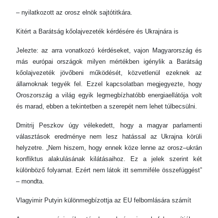
– nyilatkozott az orosz elnök sajtótitkára.
Kitért a Barátság kőolajvezeték kérdésére és Ukrajnára is
Jelezte: az arra vonatkozó kérdéseket, vajon Magyarország és
más európai országok milyen mértékben igénylik a Barátság
kőolajvezeték jövőbeni működését, közvetlenül ezeknek az
államoknak tegyék fel. Ezzel kapcsolatban megjegyezte, hogy
Oroszország a világ egyik legmegbízhatóbb energiaellátója volt
és marad, ebben a tekintetben a szerepét nem lehet túlbecsülni.
Dmitrij Peszkov úgy vélekedett, hogy a magyar parlamenti
választások eredménye nem lesz hatással az Ukrajna körüli
helyzetre. „Nem hiszem, hogy ennek köze lenne az orosz–ukrán
konfliktus alakulásának kilátásaihoz. Ez a jelek szerint két
különböző folyamat. Ezért nem látok itt semmiféle összefüggést”
– mondta.
Vlagyimir Putyin különmegbízottja az EU felbomlására számít