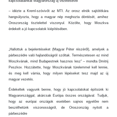
kapcsolatainkat Magyarország új vezetésével
– idézte a Kreml-szóvivőt az MTI. Az orosz elnök sajtótitkára
hangsúlyozta, hogy a magyar nép meghozta döntését, amihez
Oroszország tisztelettel viszonyul. Közölte, hogy Moszkva
érdekelt a jó kapcsolatok kiépítésében.
„Hallottuk a bejelentéseket (Magyar Péter részéről), amelyek a
párbeszédre való hajlandóságról szóltak. Természetesen ez mind
Moszkvának, mind Budapestnek hasznos lesz” – mondta Dmitrij
Peszkov. Hozzátette, hogy Moszkvának türelemmel kell lennie,
és meg kell várnia, hogy milyen lépéseket tesz majd az új
magyar vezetés.
Érdekeltek vagyunk benne, hogy jó kapcsolatokat építsünk ki
Magyarországgal, akárcsak Európa összes országával. Tudjuk,
hogy az európai országok esetében sajnos egyelőre nem
beszélhetünk viszonosságról, de Oroszország nyitott a
párbeszédre