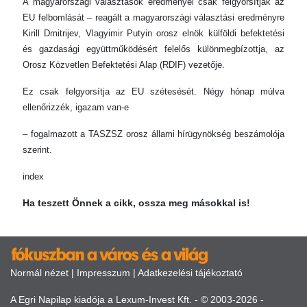
A magyarországi választások eredményei csak felgyorsítják az
EU felbomlását – reagált a magyarországi választási eredményre
Kirill Dmitrijev, Vlagyimir Putyin orosz elnök külföldi befektetési
és gazdasági együttműködésért felelős különmegbízottja, az
Orosz Közvetlen Befektetési Alap (RDIF) vezetője.
Ez csak felgyorsítja az EU szétesését. Négy hónap múlva
ellenőrizzék, igazam van-e
– fogalmazott a TASZSZ orosz állami hírügynökség beszámolója
szerint.
index
Ha teszett Önnek a cikk, ossza meg másokkal is!
Normál nézet
|
Impresszum
|
Adatkezelési tájékoztató
A Egri Napilap kiadója a Lexum-Invest Kft. - © 2003-2026 -