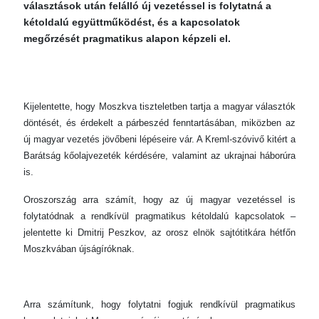
választások után felálló új vezetéssel is folytatná a
kétoldalú együttműködést, és a kapcsolatok
megőrzését pragmatikus alapon képzeli el.
Kijelentette, hogy Moszkva tiszteletben tartja a magyar választók
döntését, és érdekelt a párbeszéd fenntartásában, miközben az
új magyar vezetés jövőbeni lépéseire vár. A Kreml-szóvivő kitért a
Barátság kőolajvezeték kérdésére, valamint az ukrajnai háborúra
is.
Oroszország arra számít, hogy az új magyar vezetéssel is
folytatódnak a rendkívül pragmatikus kétoldalú kapcsolatok –
jelentette ki Dmitrij Peszkov, az orosz elnök sajtótitkára hétfőn
Moszkvában újságíróknak.
Arra számítunk, hogy folytatni fogjuk rendkívül pragmatikus