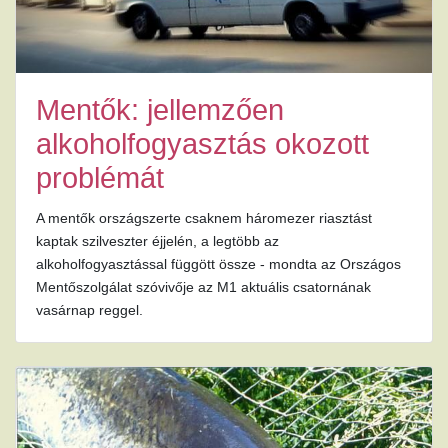
Mentők: jellemzően
alkoholfogyasztás okozott
problémát
A mentők országszerte csaknem háromezer riasztást
kaptak szilveszter éjjelén, a legtöbb az
alkoholfogyasztással függött össze - mondta az Országos
Mentőszolgálat szóvivője az M1 aktuális csatornának
vasárnap reggel.