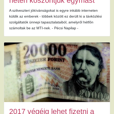
neten köszöntjük egymást
A szilveszteri jókívánságokat is egyre inkább interneten
küldik az emberek - többek között ez derült ki a távközlési
szolgáltatók ünnepi tapasztalataiból, amelyről hétfőn
számoltak be az MTI-nek. - Pécsi Napilap -
2017 végéig lehet fizetni a