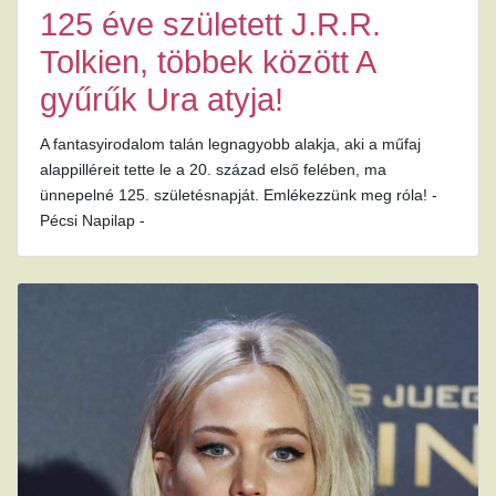
125 éve született J.R.R.
Tolkien, többek között A
gyűrűk Ura atyja!
A fantasyirodalom talán legnagyobb alakja, aki a műfaj
alappilléreit tette le a 20. század első felében, ma
ünnepelné 125. születésnapját. Emlékezzünk meg róla! -
Pécsi Napilap -