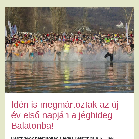
Idén is megmártóztak az új
év első napján a jéghideg
Balatonba!
Résztvevők belefutottak a jeges Balatonba a 6. Újévi