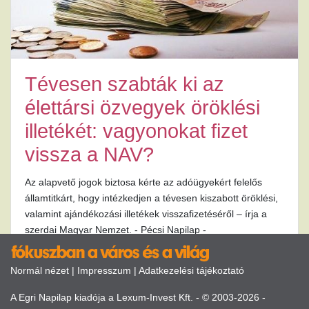
Tévesen szabták ki az
élettársi özvegyek öröklési
illetékét: vagyonokat fizet
vissza a NAV?
Az alapvető jogok biztosa kérte az adóügyekért felelős
államtitkárt, hogy intézkedjen a tévesen kiszabott öröklési,
valamint ajándékozási illetékek visszafizetéséről – írja a
szerdai Magyar Nemzet. - Pécsi Napilap -
Normál nézet
|
Impresszum
|
Adatkezelési tájékoztató
A Egri Napilap kiadója a Lexum-Invest Kft. - © 2003-2026 -