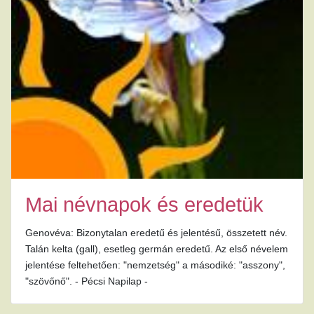
Mai névnapok és eredetük
Genovéva: Bizonytalan eredetű és jelentésű, összetett név.
Talán kelta (gall), esetleg germán eredetű. Az első névelem
jelentése feltehetően: "nemzetség" a másodiké: "asszony",
"szövőnő". - Pécsi Napilap -