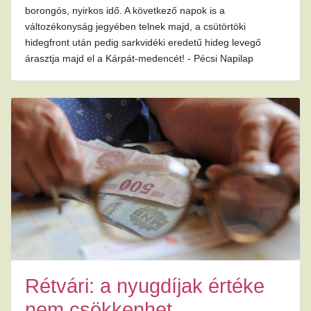
borongós, nyirkos idő. A következő napok is a
változékonyság jegyében telnek majd, a csütörtöki
hidegfront után pedig sarkvidéki eredetű hideg levegő
árasztja majd el a Kárpát-medencét! - Pécsi Napilap
Rétvári: a nyugdíjak értéke
nem csökkenhet