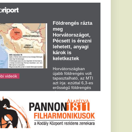
azt írja: ezúttal 6,3-es
erősségű földrengés
rázta meg
Horvátországot
kedden kora...