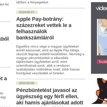
míthatnak azok, akik a rendszer
bálytalan működése miatt, több tízezer
intjukat veszítették el hirtelen.
024.04.08.
nzbüntetést javasol az
yészség egy férfi ellen,
i hamis ajánlásokat adott
 az országgyűlési
álasztásokon
ővárosi Főügyészség vádat emelt és
zbüntetés kiszabását indítványozza egy
fi ellen, aki a 2022-es országgyűlési
asztásokon úgy indult jelöltként, hogy
ez hamis ajánlásokat használt fel.
024.04.08.
yermekpornográfia miatt
eltek vádat egy miskolci
rfi ellen
rmekpornográfia miatt emelt vádat a
rsod-Abaúj-Zemplén Vármegyei
gyészség egy miskolci férfi ellen, aki
rmekek szexuális kizsákmányolását,
elmükre erőszakot vagy sanyargatást