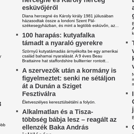
ilágsztár érkezik Budapestre,
Véget ért az Orbá
1 éve nem látott ilyet a
Megszületett a dö
agyar főváros
magyar válogatot
jövőjéről
 emberek percek alatt elkapkodták az összes
gyet.
A nyári átigazolási pletykák 
sportigazgatója egyértelművé 
radi-Real: Világsztárok lepték
továbbra is Willi Orbánnal te
l Budapestet - itt vannak az
szezont.
lső képek, videók
Extraprofitra szám
gérkezett Budapestre a Real Madrid, amely a
ultrák keményen
rencváros elleni mérkőzés előtt az Anantara
megfenyegették a
w York Palace Budapest Hotelben száll meg.