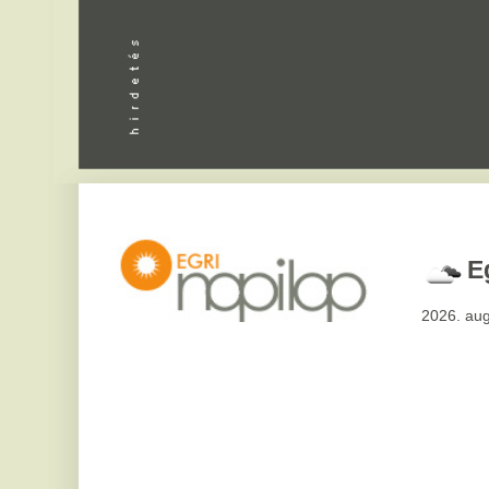
Apróhird
Eger,
29
°
2026. augusztus 8, sz