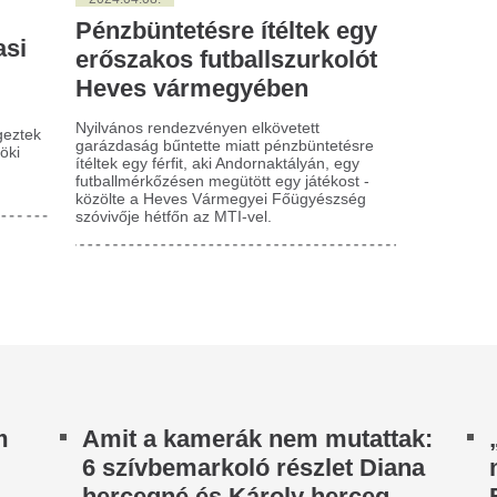
sküvőjéről
az új alkotmányról
győzelméről
ana hercegné és Károly király 1981 júliusában
zasodtak össze a londoni Szent Pál-
Bő egy héttel a választás után
ékesegyházban, és mint a legtöbb esküvőn, az...
András a 24.hu-nak. A beszé
kirajzolódik milyen nézetei va
00 harapás: kutyafalka
ámadt a nyaraló gyerekre
Túlpörgette Európ
válságot, de pont 
örnyű kutyatámadás árnyékolta be egy amerikai
alád bahamai nyaralását. A 9 éves Beau
következményei n
attainre hat staffordshire bullterrier rontott...
valódiak lehetnek
 szervezők után a kormány is
Napok alatt sikerült megfékez
igyelmeztet: senki ne sétáljon
migrációs hullámot, az első 
már komoly politikai hullámoka
t a Dunán a Sziget
esztiválra
Immáron hivatalo
Guimaraes az Ars
etveszélyes keresztülsétálni a folyón.
játékosa.
lkalmatlan és a Tisza-
Bombaüzlet Észak-Londonban
öbbség bábja lesz – reagált az
llenzék Baka András
Gajdos László nem
elölésére
nélkül hagyni: k
a Fidesz-frakción
Fidesz frakcióvezetője pedig továbbra is azt
ngsúlyozta, hogy szerinte Magyarország „utolsó
Gajdos László, az élő környez
gitim köztársasági elnökét Sulyok...
miniszter visszautasította a Fi
miszerint Kelemen Ágnes vízü