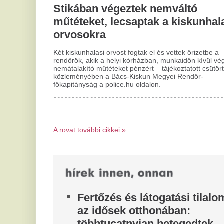
meg
e
Már több mint ötvenen betegedtek meg egy
Di
heveny emésztőrendszeri tünetekkel járó
há
betegségben egy Veszprém vármegyei idősek
sz
otthonában.
1
Összeütközött két vonat
t
Horvátországban
Sz
Többen megsérültek, amikor egy teher- és egy
cs
személyvonat egymásnak ment Gradecnél.
Br
Rendetlenkedik az Etna,
A
hektikus a cataniai reptér
f
működése
á
F
Óráról órára változik a helyzet.
Él
A BMW megkezdte a BMW i3
sorozatgyártását
A
t
Münchenben 1975 óta készülnek a BMW 3-as
sorozatok. Az üzem gyártósorairól összesen több
e
mint kilencmillió darab 3-as gurult le. A Neue...
j
A 
ha
le