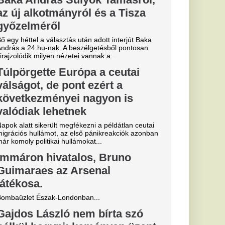
n-saga:
ntés a
t védő
után az RB Leipzig
tette: a klub
rvezi a következő
ít a Fradi, az