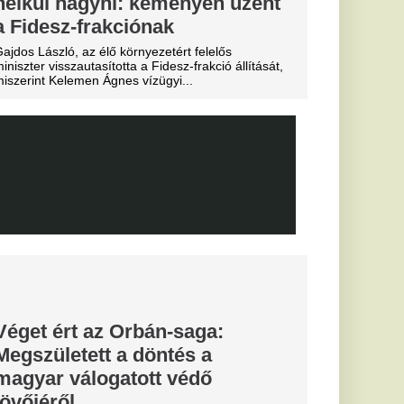
”
i szolgálat az úr.
e bikiniben
audia Rodríguez
 Az influencer
n is megmutatta
Miskolcon,
agyar
kedtek a
ézkedni a DVTK