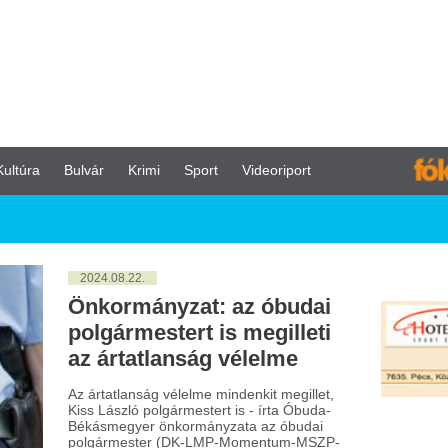
vár
Krimi
Sport
Videoriport
024.08.22.
nkormányzat: az óbudai
lgármestert is megilleti
 ártatlanság vélelme
ártatlanság vélelme mindenkit megillet,
s László polgármestert is - írta Óbuda-
kásmegyer önkormányzata az óbudai
lgármester (DK-LMP-Momentum-MSZP-
beszéd) letartóztatásával kapcsolatban az
-hez csütörtökön eljuttatott
latkozatban.
024.08.13.
agyarországon is
ezhető földrengés volt
orvátországban