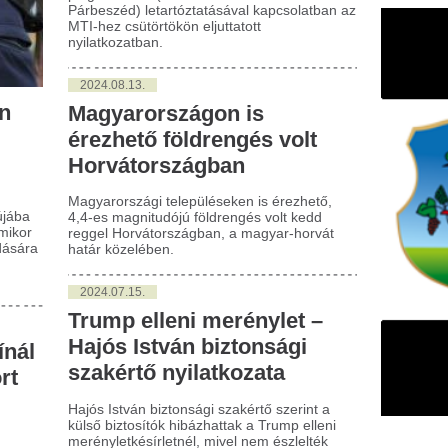
yarországi településeken is érezhető,
-es magnitudójú földrengés volt kedd
gel Horvátországban, a magyar-horvát
ár közelében.
024.07.15.
ump elleni merénylet –
jós István biztonsági
akértő nyilatkozata
ós István biztonsági szakértő szerint a
ső biztosítók hibázhattak a Trump elleni
ényletkésírletnél, mivel nem észlelték
ben a fenyegetést.
024.06.27.
pple Pay-botrány:
ázezreket vettek le a
lhasználók
ankszámláiról
előre nincs vége a magyar ügyfeleket
ntő káosznak, amit az Apple Pay hibája
zott tegnap estétől kezdődően. Nemrég a
yar pénzintézetek is elkezdték
ékoztatni ügyfeleiket arról, mire