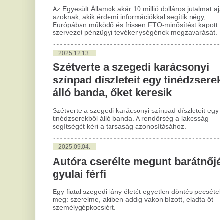
szá
sza
2025.09.04.
for
Autóra cserélte megunt barátnőjét a
2
gyulai férfi
Pé
Egy fiatal szegedi lány életét egyetlen döntés pecsételte
üg
meg: szerelme, akiben addig vakon bízott, eladta őt – egy
személygépkocsiért.
ak
le
2025.08.08.
v
Biztonságban hazáig: nyári tippek
nőknek az éjszakai hazajutáshoz
A F
pén
fér
A nyár a szabadság, a baráti találkozók és a fesztiválok
vál
időszaka, azonban a késő esti hazajutás a nők számára
ehh
veszélyeket is rejthet. Ezekben a hónapokban, amikor a
meleg idő miatt lengébb öltözetet viselünk, gyakoribbá
válhatnak az utcai zaklatások.
2
G
2025.07.30.
em
Matolcsy György elmondta, miért
fé
vásárolt Magyarország 110 tonna
aranyat
Gye
Bo
Főü
Matolcsy György, a Magyar Nemzeti Bank (MNB) korábbi
gye
elnöke kedd este újabb videót töltött fel YouTube-
sér