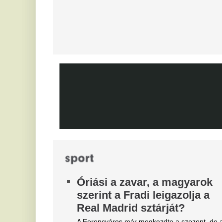
következő csapatkapitánya?
A
Szoboszlai Dominik üres
v
kézzel maradhat
E
Különleges üzletre készül a Liverpool,
Ti
sztárcsapattól érkezik az új kedvenc.
re
Óriási felfordulás a Dohány
V
utca sarkán, a Budapestre
m
érkezett Real Madrid
m
szállodájánál
t
José Mourinhót és Vinícius Júniort szétszedték a
Pó
rajongók.