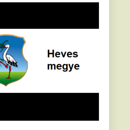
Földrengés rázta
meg
Horvátországot,
Pécsett is érezni
lehetett, anyagi
károk is
keletkeztek
Horvátországban
újabb földrengés volt
tapasztalható, az MTI