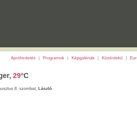
etés
|
Programok
|
Képgalériák
|
Közérdekű
|
Európai Unió
|
TV
|
Archívu
C
ombat,
László