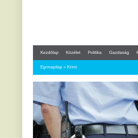
Kezdőlap
Közélet
Politika
Gazdaság
Kultúra
Bul
Egrinapilap
» Krimi
2
Ö
po
az
Az 
Kis
Bé
po
Pár
MTI
nyi
2
Rendőrnek adták ki magukat: öten
M
buktak le a 19 milliós csalási
ér
kísérletnél
H