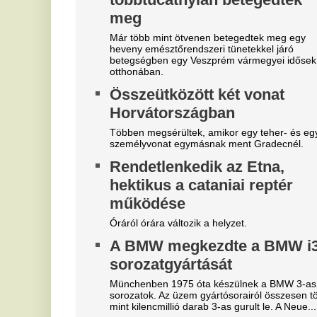
Óriási a zavar, a magyarok
V
szerint a Fradi leigazolja a
3
Real Madrid sztárját?
m
A Ferencváros már megkezdte a szezont, de a
Az
spanyol szuperklub még csak melegít.
je
Mesterit húzott a Liverpool, az
F
éjszaka leigazolták az FC
e
Barcelona világsztárját
e
Ennek semmi előjele nem volt.
Me
Fe
Bejelentkezett a Liverpool
Ne