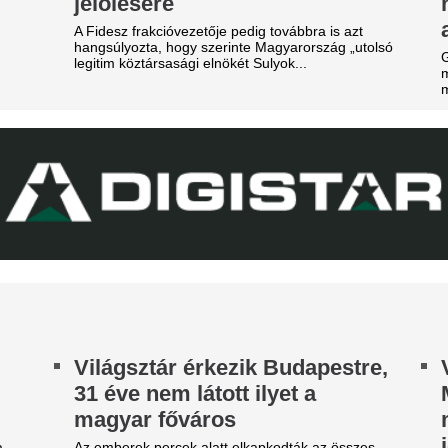
„divatszurkolókat
ranyérmes lett a magyar
A B középben nem a biztonság
álogatott a portugáliai
urópa-bajnokságon
Cucurella feleség
hódított Caprin
ba Panna keze a legfontosabb pillanatban sem
megett meg, bezzeg a spanyolé...
Marc Cucurella felesége, Cl
Caprin pihen a vb-arany után.
eszélybe került a
bikiniben és elegáns ruhába
agyarországi Eb
magát.
egrendezése a Marczibányi
Durva balhé volt 
éri tűz miatt
egymással és a m
sfai Gábor is megszólalt.
szekusokkal vere
nézők
Rendbontás miatt kellett int
stadionjában.