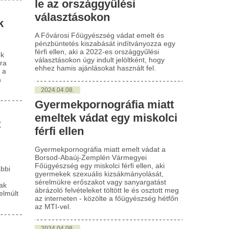
ázoló felvételeket töltött le és osztott meg
interneten - közölte a főügyészség hétfőn
MTI-vel.
024.04.08.
nzbüntetésre ítéltek egy
őszakos futballszurkolót
eves vármegyében
lvános rendezvényen elkövetett
ázdaság bűntette miatt pénzbüntetésre
ltek egy férfit, aki Andornaktályán, egy
ballmérkőzésen megütött egy játékost -
ölte a Heves Vármegyei Főügyészség
vivője hétfőn az MTI-vel.
mit a kamerák nem mutattak:
„Az ellopott vagy
 szívbemarkoló részlet Diana
megbecsülni sem 
ercegné és Károly herceg
Baka András Suly