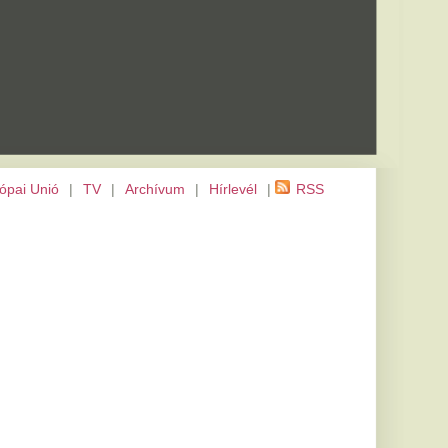
m
|
Hírlevél
|
RSS