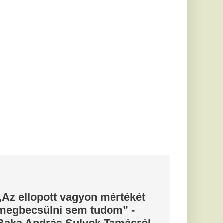
 és a Tisza
 adott interjút Baka
lgetésből pontosan
nnak a...
a a ceutai
ezért a
agyon is
ni a példátlan ceutai
pánikreakciók azonban
t...
s, Bruno
enal
...
 bírta szó
eményen üzent
ak
etért felelős
desz-frakció állítását,
gyi...