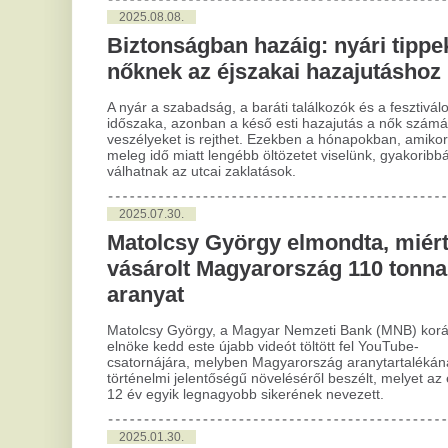
csatornájára, melyben Magyarország aranytartalékának
ábr
történelmi jelentőségű növeléséről beszélt, melyet az elmúlt
az 
12 év egyik legnagyobb sikerének nevezett.
az 
2025.01.30.
2
Stikában végeztek nemváltó
Pé
műtéteket, lecsaptak a kiskunhalasi
er
orvosokra
H
Két kiskunhalasi orvost fogtak el és vettek őrizetbe a
Nyi
rendőrök, akik a helyi kórházban, munkaidőn kívül végeztek
gar
nemátalakító műtéteket pénzért – tájékoztatott csütörtöki
íté
közleményében a Bács-Kiskun Megyei Rendőr-
fut
főkapitányság a police.hu oldalon.
köz
szó
A rovat további cikkei »
Fertőzés és látogatási tilalom
A
az idősek otthonában:
6
többtucatnyian betegedtek
h