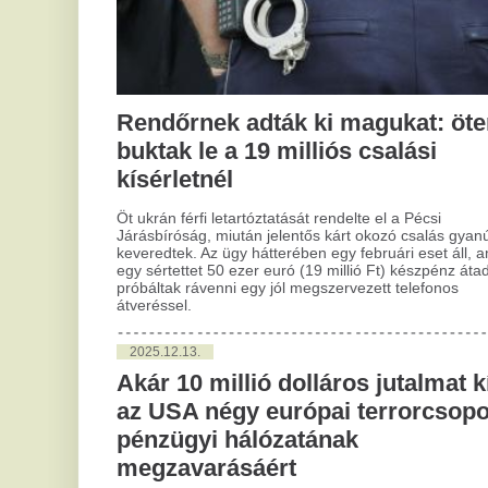
Öt ukrán férfi letartóztatását rendelte el a Pécsi
Mag
Járásbíróság, miután jelentős kárt okozó csalás gyanújába
4,4
keveredtek. Az ügy hátterében egy februári eset áll, amikor
reg
egy sértettet 50 ezer euró (19 millió Ft) készpénz átadására
hat
próbáltak rávenni egy jól megszervezett telefonos
átveréssel.
2
Tr
2025.12.13.
Ha
Akár 10 millió dolláros jutalmat kínál
sz
az USA négy európai terrorcsoport
pénzügyi hálózatának
Haj
kül
megzavarásáért
mer
idő
Az Egyesült Államok akár 10 millió dolláros jutalmat ajánl fel
azoknak, akik érdemi információkkal segítik négy,
Európában működő és frissen FTO-minősítést kapott
2
szervezet pénzügyi tevékenységének megzavarását.
A
sz
2025.12.13.
fe
Szétverte a szegedi karácsonyi
b
színpad díszleteit egy tinédzserekből
álló banda, őket keresik
Egy
éri
Szétverte a szegedi karácsonyi színpad díszleteit egy
oko
tinédzserekből álló banda. A rendőrség a lakosság
mag
segítségét kéri a társaság azonosításához.
táj