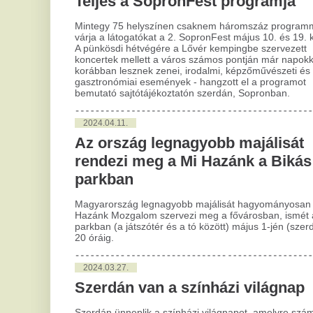
2024.03.27.
Szerdán van a színházi világnap
Szerdán ünneplik a színházi világnapot, amelyre számos
teátrum készül programokkal. A színházi ünnep alkalmából
az előadások előtt felolvassák a világnap nemzetközi
üzenetét, amelyet az idén Jon Fosse norvég író, drámaíró
fogalmazott meg.
A rovat további cikkei »
Egyre nagyobb a feszültség az
A
ukránok és eddigi legnagyobb
Az
is
szövetségesük között
ha
Az utóbbi időben rendkívül megnőtt az ukrán
B
menekültek elleni támadások száma.
f
A kínai hibridek új frontot
s
nyitottak Európában
é
A Dataforce elemzőcég adatai szerint júniusban a
kínai márkák a plug-in hibridek európai piacának
A 