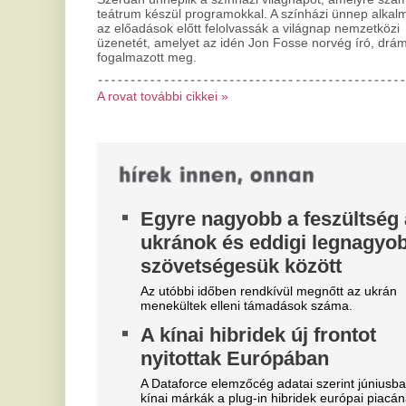
rekordot jelentő, 34 százalékát...
né
le
Nem a kanapé a legnagyobb
H
trend 2026-ban – ezért hódít a
k
heverő elegáns alternatívája
Vi
A kanapé továbbra is a nappali egyik legfontosabb
me
bútora, de egy új trend egyre inkább háttérbe
Gá
szorítja a hagyományos megoldásokat.
Ö
Orosz pénzből segíti Ukrajnát
u
az Európai Unió, a Putyin-
k
rezsim özben átszervezi a
a
háborús hátországot
m
Újabb 1,4 milliárd eurót fordíthat Kijev
támogatására az Európai Unió a zárolt orosz
Al
jegybanki vagyon hozamaiból. Vlagyimir Putyin...
új
fi