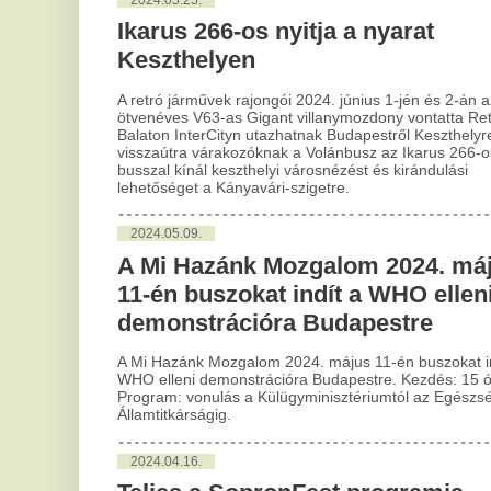
demonstrációra Budapestre
2
5+
A Mi Hazánk Mozgalom 2024. május 11-én buszokat indít a
am
WHO elleni demonstrációra Budapestre. Kezdés: 15 óra.
Program: vonulás a Külügyminisztériumtól az Egészségügyi
d
Államtitkárságig.
m
2024.04.16.
Kül
Teljes a SopronFest programja
hét
más
Fes
Mintegy 75 helyszínen csaknem háromszáz programmal
várja a látogatókat a 2. SopronFest május 10. és 19. között.
A pünkösdi hétvégére a Lővér kempingbe szervezett
2
koncertek mellett a város számos pontján már napokkal
Tv
korábban lesznek zenei, irodalmi, képzőművészeti és
gasztronómiai események - hangzott el a programot
P
bemutató sajtótájékoztatón szerdán, Sopronban.
A p
2024.04.11.
haz
Az ország legnagyobb majálisát
rendezi meg a Mi Hazánk a Bikás
parkban
Magyarország legnagyobb majálisát hagyományosan a Mi
Hazánk Mozgalom szervezi meg a fővárosban, ismét a Bikás
parkban (a játszótér és a tó között) május 1-jén (szerda) 9-
20 óráig.