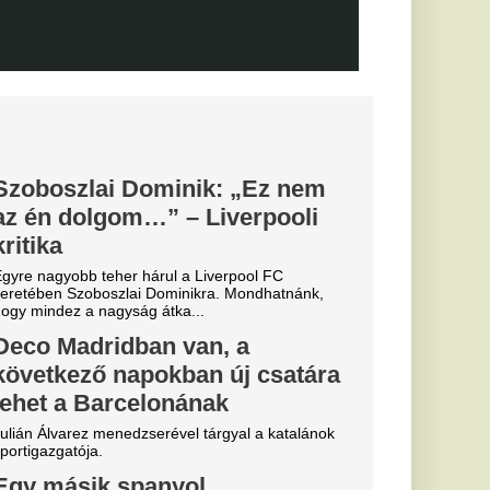
ius
bb tárgyal a
öldi körkép
ebb szerdai hírek a
emzetközi átigazolási