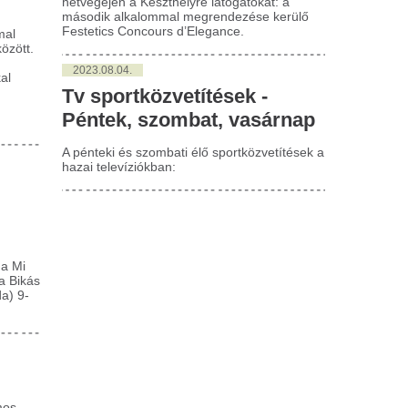
 derékfájás lehetséges okai
Radikális tiltást h
kulcsfontosságú p
 akut derékfájás legtöbbször otthoni kezeléssel
 javul, bizonyos esetekben azonban nem szabad
Azonnal kilőtt az ár
logatni az orvoshoz fordulást, mivel...
történelmi rekord
abérlevél főzése
A Kongói Demokratikus Körtá
ahéjrudakkal és
hatállyal betiltotta a réz- és
exportját, a világ legnagyobb.
zegfűszeggel: Miért ajánlott
s mire használják
Globális logisztik
kerül egy magyar 
házi készítésű szobaparfümök egyre