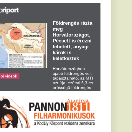
azt írja: ezúttal 6,3-es
erősségű földrengés
rázta meg
Horvátországot
kedden kora...