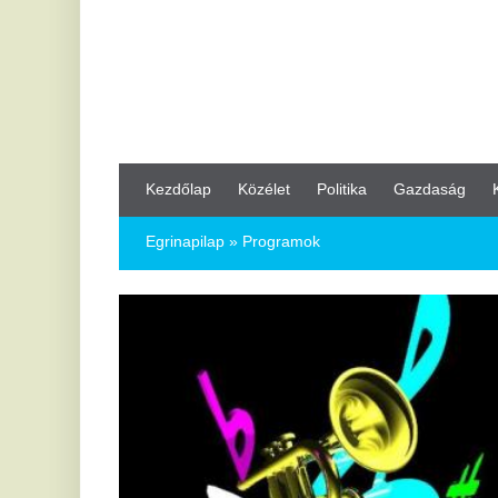
Kezdőlap
Közélet
Politika
Gazdaság
Kultúra
Bul
Egrinapilap
» Programok
2
Él
K
A k
haz
2
B
Sz
le
Kez
uta
Négy napra ismét jazzfőváros lesz
Sza
egy
Kecskemét
a k