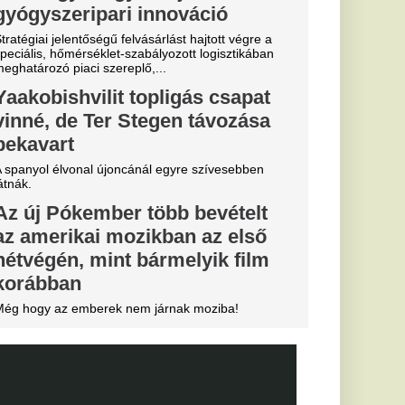
ik: „Ez nem
 Liverpooli
 Liverpool FC
kra. Mondhatnánk,
..
an, a
an új csatára
nak
 tárgyal a katalánok
l
z meg a Real
kerül
nchester City
ésével.
 várják a
yását