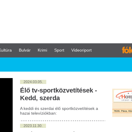
vár
Krimi
Sport
Videoriport
024.03.05.
ő tv-sportközvetítések -
edd, szerda
eddi és szerdai élő sportközvetítések a
ai televíziókban:
023.11.30.
udapestre, Egerbe,
egedre és Pécsre indul a
gtöbb utazó adventkor
dődik az adventi időszak, és ezt sokan
zással teszik még varázslatosabbá a
llas.hu szerint. A karácsony közeledtével
re több tematikus városi rendezvény várja
íváncsi kalandorokat.