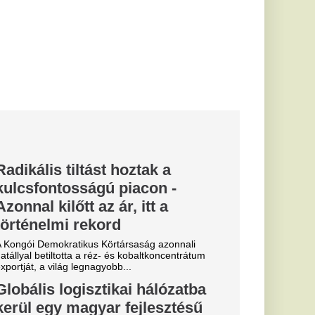
nováció
rlást hajtott végre a
yozott logisztikában
.
ligás csapat
gen távozása
 egyre szívesebben
bb bevételt
ban az első
rmelyik film
rnak moziba!