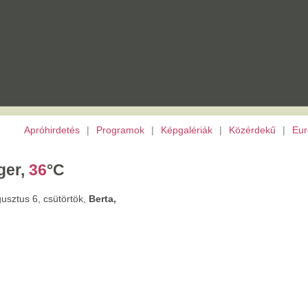
etés
|
Programok
|
Képgalériák
|
Közérdekű
|
Európai Unió
|
TV
|
Archívu
C
törtök,
Berta,