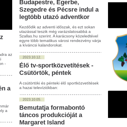
023.10.12.
ő tv-sportközvetítések -
ütörtök, péntek
sütörtöki és pénteki élő sportközvetítések
azai televíziókban:
023.10.05.
emutatja formabontó
ncos produkcióját a
rgaret Island
óber 14-én kezdődik a Margaret Island
abadon szép a tánc” elnevezésű országos
néja a Szegedi Kortárs Balett
reműködésével, mely során több hazai
osba is ellátogatnak, mint például Győr,
recen, Kecskemét, Miskolc.
023.10.05.
ő tv-sportközvetítések -
ütörtök, péntek
sütörtöki és pénteki élő sportközvetítések
azai televíziókban: