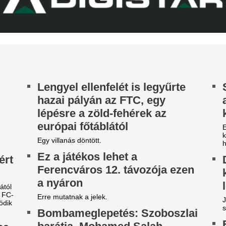
ztosan lesznek személyi változások.
Londonban, Viníc
képviselőivel tová
Real Madrid - külf
A legfontosabb és legérdekes
külföldi foci világából és a n
piacról. Körkép.