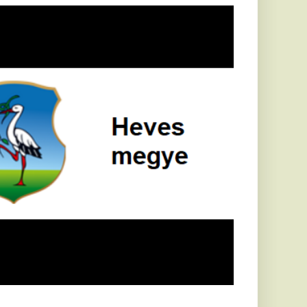
Földrengés rázta
meg
Horvátországot,
Pécsett is érezni
lehetett, anyagi
károk is
keletkeztek
Horvátországban
újabb földrengés volt
tapasztalható, az MTI