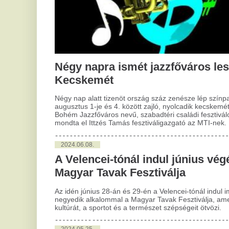
Négy nap alatt tizenöt ország száz zenésze lép színpadra az
2
augusztus 1-je és 4. között zajló, nyolcadik kecskeméti
Bohém Jazzfőváros nevű, szabadtéri családi fesztiválon -
Él
mondta el Ittzés Tamás fesztiváligazgató az MTI-nek.
Cs
2024.06.08.
A c
A Velencei-tónál indul június végén a
a h
Magyar Tavak Fesztiválja
2
Az idén június 28-án és 29-én a Velencei-tónál indul immár
B
negyedik alkalommal a Magyar Tavak Fesztiválja, amely a
tá
kultúrát, a sportot és a természet szépségeit ötvözi.
Ma
2024.05.25.
Okt
Ikarus 266-os nyitja a nyarat
„Sz
Keszthelyen
tur
köz
vár
A retró járművek rajongói 2024. június 1-jén és 2-án az
Deb
ötvenéves V63-as Gigant villanymozdony vontatta Retró
Balaton InterCityn utazhatnak Budapestről Keszthelyre. A
visszaútra várakozóknak a Volánbusz az Ikarus 266-os retró
2
busszal kínál keszthelyi városnézést és kirándulási
Él
lehetőséget a Kányavári-szigetre.
Cs
2024.05.09.
A c
A Mi Hazánk Mozgalom 2024. május
a h
11-én buszokat indít a WHO elleni