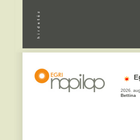
Apróhird
Eger,
36
°
2026. augusztus 6, csü
Bettina