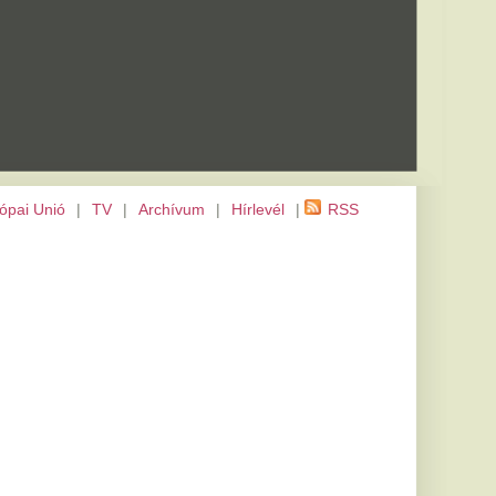
m
|
Hírlevél
|
RSS