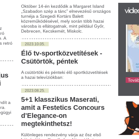
023.08.25.
1 klasszikus Maserati,
it a Festetics Concours
’Elegance-on
egtekinthetsz!
önleges rendezvény várja az ősz első
végéjén a Keszthelyre látogatókat: a
odik alkalommal megrendezése kerülő
tetics Concours d’Elegance.
023.08.04.
 sportközvetítések -
éntek, szombat, vasárnap
énteki és szombati élő sportközvetítések a
ai televíziókban: