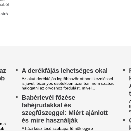
pszerűbbek, mint természetes alternatíva, mivel
gyógyszeripari in
hetővé teszik az összetevők és az illat...
Stratégiai jelentőségű felvásá
isz benne, hogy hiteles lesz a
speciális, hőmérséklet-szabál
meghatározó piaci szereplő,..
öztévé?
Yaakobishvilit top
harosan kezdődött a hét a köztévében. A
gújuló M1 Híradó főszerkesztőjének Hajdú
vinné, de Ter Ste
bort, műsorvezetőjének pedig Borsa...
bekavart
sszeomlott a Robinson Tours
A spanyol élvonal újoncánál
tazási iroda a főszezon
látnák.
özepén: így kaphatják vissza
Az új Pókember tö
 pénzüket a pórul járt
az amerikai mozik
agyarok
hétvégén, mint bá
ig egy nappal azután, hogy az üdülőjáratok
korábban
raindítását ígérte, augusztus 5-én
zetésképtelenséget jelentett a bolgár...
Még hogy az emberek nem já