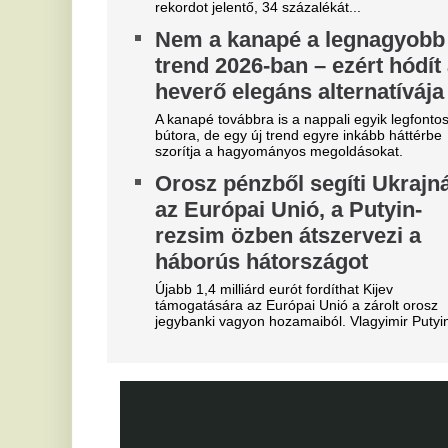
Szoboszlait nem érdekli a
L
felelősség, Liverpoolban a
h
vezetőségre mutogat
l
e
A Liverpool körül ugyanakkor továbbra sem
csitulnak a viták, még szükség lenne néhány
Eg
komoly erősítésre.
E
Újabb magyar középpályás tért
F
haza - erősödik az NB1?
a
Újabb magyar középpályás tért haza: a Topolyától
érkező Mezei Szabolcs 2029-ig írt alá a Vasas FC-
Er
hez. Vajon a hazatérő légiósokkal tovább erősödik
az NB I mezőnye?
B
b
Real Madrid: robbant a bomba,
T
éjszaka eldőlt Vinícius Júnior
jövője
Bo
Do
Mourinhót is bevonták a vezetők.
Mo
Xabi Alonso imádta, José
T
Mourinho most kivágta a Real
e
Madrid csillagát
s