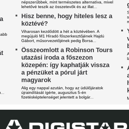
engyel ellenfelét is legyűrte
Szoboszlai Domin
azai pályán az FTC, egy
az én dolgom…” –
épésre a zöld-fehérek az
kritika
urópai főtáblától
Egyre nagyobb teher hárul a
keretében Szoboszlai Domini
y villanás döntött.
hogy mindez a nagyság átka.
z a játékos lehet a
Deco Madridban v
erencváros 12. távozója ezen
következő napokb
 nyáron
lehet a Barceloná
re mutatnak a jelek.
Julián Álvarez menedzserével
sportigazgatója.
ombameglepetés: Szoboszlai
Egy másik spanyo
arátja, Mohamed Salah
világbajnokot ves
örökországban folytatja!
Madrid, ha nem si
mbameglepetés a futballvilágban: Szoboszlai
minik korábbi liverpooli csapattársa és barátja,
leigazolni Rodrit
hamed Salah Törökországba igazol.
Hetek óta próbálkoznak a Ma
eljes átvilágítás indult az
aranylabdásának a megszerz
gyik magyar
Orvosi vizsgálatra
portszövetségnél
brazilok középpál