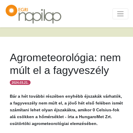
Agrometeorológia: nem
múlt el a fagyveszély
2024.03.21.
Bár a hét további részében enyhébb éjszakák várhatók,
a fagyveszély nem múlt el, a jövő hét első felében ismét
számítani lehet olyan éjszakákra, amikor 0 Celsius-fok
alá csökken a hőmérséklet - írta a HungaroMet Zrt.
csütörtöki agrometeorológiai elemzésében.