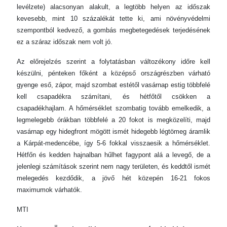
levélzete) alacsonyan alakult, a legtöbb helyen az időszak
kevesebb, mint 10 százalékát tette ki, ami növényvédelmi
szempontból kedvező, a gombás megbetegedések terjedésének
ez a száraz időszak nem volt jó.
Az előrejelzés szerint a folytatásban változékony időre kell
készülni, pénteken főként a középső országrészben várható
gyenge eső, zápor, majd szombat estétől vasárnap estig többfelé
kell csapadékra számítani, és hétfőtől csökken a
csapadékhajlam. A hőmérséklet szombatig tovább emelkedik, a
legmelegebb órákban többfelé a 20 fokot is megközelíti, majd
vasárnap egy hidegfront mögött ismét hidegebb légtömeg áramlik
a Kárpát-medencébe, így 5-6 fokkal visszaesik a hőmérséklet.
Hétfőn és kedden hajnalban hűlhet fagypont alá a levegő, de a
jelenlegi számítások szerint nem nagy területen, és keddtől ismét
melegedés kezdődik, a jövő hét közepén 16-21 fokos
maximumok várhatók.
MTI