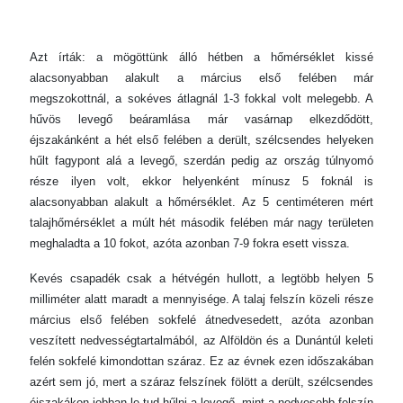
Azt írták: a mögöttünk álló hétben a hőmérséklet kissé
alacsonyabban alakult a március első felében már
megszokottnál, a sokéves átlagnál 1-3 fokkal volt melegebb. A
hűvös levegő beáramlása már vasárnap elkezdődött,
éjszakánként a hét első felében a derült, szélcsendes helyeken
hűlt fagypont alá a levegő, szerdán pedig az ország túlnyomó
része ilyen volt, ekkor helyenként mínusz 5 foknál is
alacsonyabban alakult a hőmérséklet. Az 5 centiméteren mért
talajhőmérséklet a múlt hét második felében már nagy területen
meghaladta a 10 fokot, azóta azonban 7-9 fokra esett vissza.
Kevés csapadék csak a hétvégén hullott, a legtöbb helyen 5
milliméter alatt maradt a mennyisége. A talaj felszín közeli része
március első felében sokfelé átnedvesedett, azóta azonban
veszített nedvességtartalmából, az Alföldön és a Dunántúl keleti
felén sokfelé kimondottan száraz. Ez az évnek ezen időszakában
azért sem jó, mert a száraz felszínek fölött a derült, szélcsendes
éjszakákon jobban le tud hűlni a levegő, mint a nedvesebb felszín