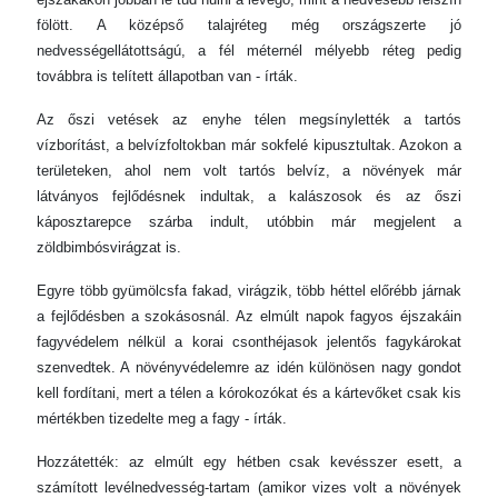
fölött. A középső talajréteg még országszerte jó
nedvességellátottságú, a fél méternél mélyebb réteg pedig
továbbra is telített állapotban van - írták.
Az őszi vetések az enyhe télen megsínylették a tartós
vízborítást, a belvízfoltokban már sokfelé kipusztultak. Azokon a
területeken, ahol nem volt tartós belvíz, a növények már
látványos fejlődésnek indultak, a kalászosok és az őszi
káposztarepce szárba indult, utóbbin már megjelent a
zöldbimbósvirágzat is.
Egyre több gyümölcsfa fakad, virágzik, több héttel előrébb járnak
a fejlődésben a szokásosnál. Az elmúlt napok fagyos éjszakáin
fagyvédelem nélkül a korai csonthéjasok jelentős fagykárokat
szenvedtek. A növényvédelemre az idén különösen nagy gondot
kell fordítani, mert a télen a kórokozókat és a kártevőket csak kis
mértékben tizedelte meg a fagy - írták.
Hozzátették: az elmúlt egy hétben csak kevésszer esett, a
számított levélnedvesség-tartam (amikor vizes volt a növények