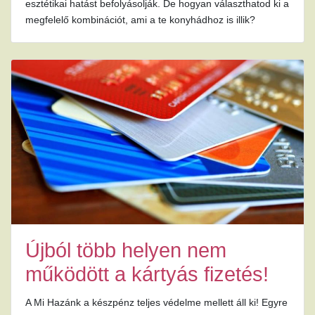
esztétikai hatást befolyásolják. De hogyan választhatod ki a
megfelelő kombinációt, ami a te konyhádhoz is illik?
Újból több helyen nem
működött a kártyás fizetés!
A Mi Hazánk a készpénz teljes védelme mellett áll ki! Egyre