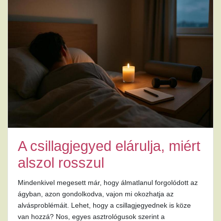
A csillagjegyed elárulja, miért
alszol rosszul
Mindenkivel megesett már, hogy álmatlanul forgolódott az
ágyban, azon gondolkodva, vajon mi okozhatja az
alvásproblémáit. Lehet, hogy a csillagjegyednek is köze
van hozzá? Nos, egyes asztrológusok szerint a