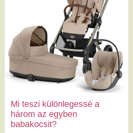
Mi teszi különlegessé a
három az egyben
babakocsit?