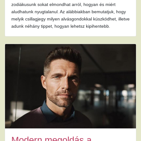
zodiákusunk sokat elmondhat arról, hogyan és miért
aludhatunk nyugtalanul. Az alábbiakban bemutatjuk, hogy
melyik csillagjegy milyen alvásgondokkal küszködhet, illetve
adunk néhány tippet, hogyan lehetsz kipihentebb.
Modern megoldás a