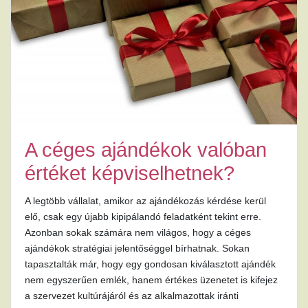
A céges ajándékok valóban
értéket képviselhetnek?
A legtöbb vállalat, amikor az ajándékozás kérdése kerül
elő, csak egy újabb kipipálandó feladatként tekint erre.
Azonban sokak számára nem világos, hogy a céges
ajándékok stratégiai jelentőséggel bírhatnak. Sokan
tapasztalták már, hogy egy gondosan kiválasztott ajándék
nem egyszerűen emlék, hanem értékes üzenetet is kifejez
a szervezet kultúrájáról és az alkalmazottak iránti