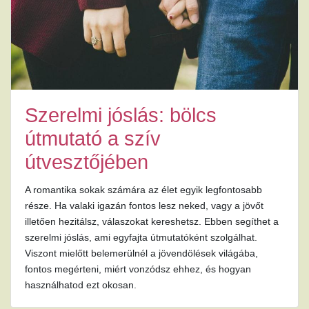
Szerelmi jóslás: bölcs
útmutató a szív
útvesztőjében
A romantika sokak számára az élet egyik legfontosabb
része. Ha valaki igazán fontos lesz neked, vagy a jövőt
illetően hezitálsz, válaszokat kereshetsz. Ebben segíthet a
szerelmi jóslás, ami egyfajta útmutatóként szolgálhat.
Viszont mielőtt belemerülnél a jövendölések világába,
fontos megérteni, miért vonzódsz ehhez, és hogyan
használhatod ezt okosan.