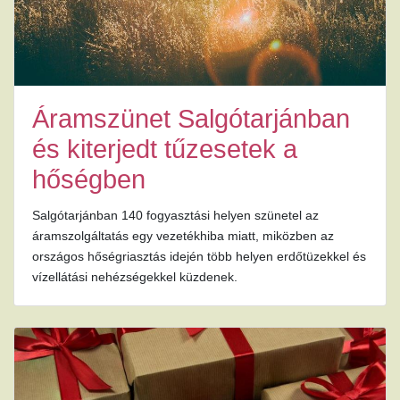
Áramszünet Salgótarjánban
és kiterjedt tűzesetek a
hőségben
Salgótarjánban 140 fogyasztási helyen szünetel az
áramszolgáltatás egy vezetékhiba miatt, miközben az
országos hőségriasztás idején több helyen erdőtüzekkel és
vízellátási nehézségekkel küzdenek.