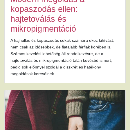
kopaszodás ellen:
hajtetoválás és
mikropigmentáció
A hajhullás és kopaszodás sokak számára okoz kihívást,
nem csak az idősebbek, de fiatalabb férfiak körében is.
Számos kezelési lehetőség áll rendelkezésre, de a
hajtetoválás és mikropigmentáció talán kevésbé ismert,
pedig sok előnnyel szolgál a diszkrét és hatékony
megoldások keresőinek.