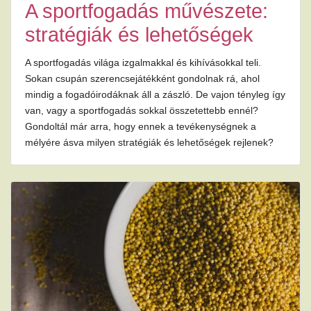
A sportfogadás művészete:
stratégiák és lehetőségek
A sportfogadás világa izgalmakkal és kihívásokkal teli.
Sokan csupán szerencsejátékként gondolnak rá, ahol
mindig a fogadóirodáknak áll a zászló. De vajon tényleg így
van, vagy a sportfogadás sokkal összetettebb ennél?
Gondoltál már arra, hogy ennek a tevékenységnek a
mélyére ásva milyen stratégiák és lehetőségek rejlenek?