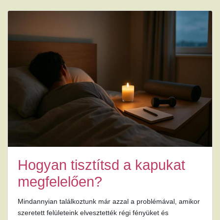
Hogyan tisztítsd a kapukat
megfelelően?
Mindannyian találkoztunk már azzal a problémával, amikor
szeretett felületeink elvesztették régi fényüket és